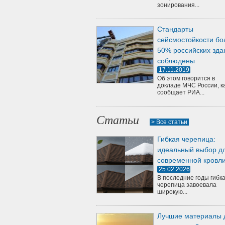
зонирования...
Стандарты
сейсмостойкости бо
50% российских зда
соблюдены
17.11.2019
Об этом говорится в
докладе МЧС России, к
сообщает РИА...
Статьи
> Все статьи
Гибкая черепица:
идеальный выбор д
современной кровл
25.02.2026
В последние годы гибк
черепица завоевала
широкую...
Лучшие материалы 