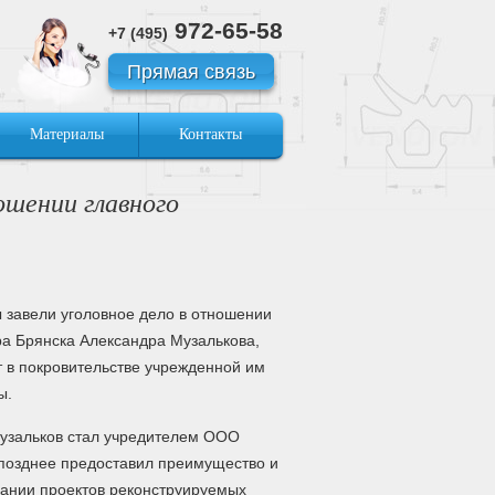
972-65-58
+7 (495)
Прямая связь
Материалы
Контакты
ношении главного
 завели уголовное дело в отношении
ра Брянска Александра Музалькова,
т в покровительстве учрежденной им
ы.
Музальков стал учредителем ООО
 позднее предоставил преимущество и
вании проектов реконструируемых