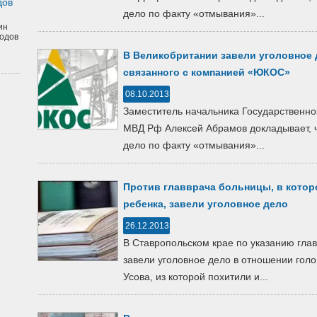
дов
дело по факту «отмывания»...
ин
одов
В Великобритании завели уголовное 
связанного с компанией «ЮКОС»
08.10.2013
Заместитель начальника Государственно
МВД Рф Алексей Абрамов докладывает, ч
дело по факту «отмывания»...
Против главврача больницы, в котор
ребенка, завели уголовное дело
26.12.2013
В Ставропольском крае по указанию гла
завели уголовное дело в отношении голо
Усова, из которой похитили и...