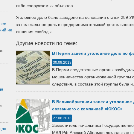
либо сооружаемых объектов.
Уголовное дело было заведено на основании статьи 289 У
лее
за нелегальное роль в предпринимательской деятельности
ний не
лишения свободы.
Другие новости по теме:
ак
В Перми завели уголовное дело по ф
30.09.2013
В Перми следственные органы возбудили
мошенничества организованной группы 
следствия, в составе этой группы была и.
ля
и
В Великобритании завели уголовное 
ая
связанного с компанией «ЮКОС»
27.06.2013
Заместитель начальника Государственно
для
МВД Рф Алексей Абрамов докладывает, ч