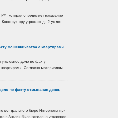
К РФ, которая определяет наказание
.
Конструктору угрожает до 2-ух лет
акту мошенничества с квартирами
 уголовное дело по факту
с квартирами. Согласно материалам
..
дело по факту отмывания денег,
го центрального бюро Интерпола при
то в Англии было заведено уголовное