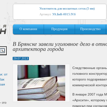
Уплотнитель для москитных сеток (5 мм)
Артикул:
УА.БиК-0015.IV.б
Уплотнитель для алюминиевых окон
О компании
Продукция
Производство
Артикул:
1044
Уплотнитель для деревянных окон
В Брянске завели уголовное дело в от
Артикул:
УМ.БиК-0062.IV.б
архитектора города
Уплотнитель лоджиевый для (4, 5, 6 мм)
29.07.2013
Артикул:
УА.БиК-0037.IV.б
Следственные органы
Уплотнитель для деревянных дверей
головного конструкто
и: от
Артикул:
УК-10.4
Как
которого подозреваю
рая
коммерческой контор
В январе 2007 года 
«Архсити», которому
 это
помогал при согласо