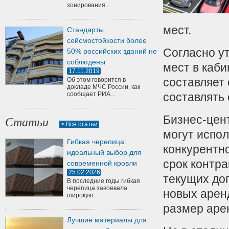
зонирования...
мест.
Стандарты
сейсмостойкости более
Согласно у
50% российских зданий не
соблюдены
мест в каби
17.11.2019
составляет 
Об этом говорится в
докладе МЧС России, как
сообщает РИА...
составлять 
Бизнес-цен
Статьи
> Все статьи
могут испо
Гибкая черепица:
конкурентн
идеальный выбор для
срок контра
современной кровли
25.02.2026
текущих дог
В последние годы гибкая
черепица завоевала
новых арен
широкую...
размер аре
Лучшие материалы для