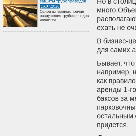
Но в столиц
защиты трубопроводов
16.07.2020
много.Объе
Одной из главных причин
разрушения трубопроводов
располагаю
является...
ехать не оч
В бизнес-це
для самих а
Бывает, чт
например, 
как правил
аренды 1-го
баксов за 
парковочны
остальным 
придется.