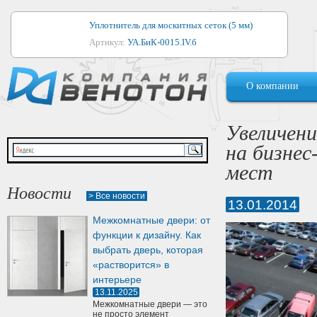
Уплотнитель для москитных сеток (5 мм)
Артикул:
УА.БиК-0015.IV.б
Уплотнитель для алюминиевых окон
О компании
Артикул:
1044
Уплотнитель для деревянных окон
Увеличен
Артикул:
УМ.БиК-0062.IV.б
на бизнес
Уплотнитель лоджиевый для (4, 5, 6 мм)
мест
Артикул:
УА.БиК-0037.IV.б
Новости
> Все новости
13.01.2014
Уплотнитель для деревянных дверей
Межкомнатные двери: от
Артикул:
УК-10.4
функции к дизайну. Как
выбрать дверь, которая
«растворится» в
интерьере
13.11.2025
Межкомнатные двери — это
не просто элемент