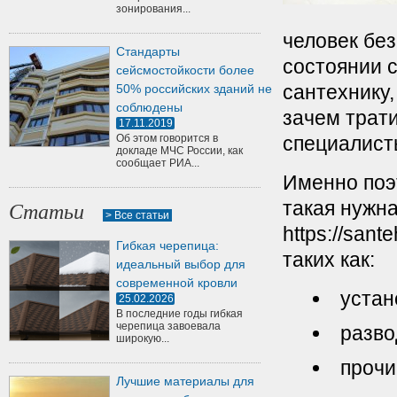
зонирования...
человек бе
Стандарты
состоянии с
сейсмостойкости более
сантехнику,
50% российских зданий не
соблюдены
зачем трати
17.11.2019
Об этом говорится в
специалисты
докладе МЧС России, как
сообщает РИА...
Именно поэ
такая нужна
Статьи
> Все статьи
https://san
Гибкая черепица:
таких как:
идеальный выбор для
современной кровли
устан
25.02.2026
В последние годы гибкая
черепица завоевала
разво
широкую...
прочи
Лучшие материалы для