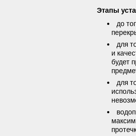
Этапы уста
до то
перекр
для т
и качес
будет 
предме
для т
исполь
невозм
водоп
максим
протечк