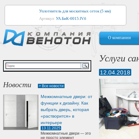
Уплотнитель для москитных сеток (5 мм)
Артикул:
УА.БиК-0015.IV.б
Уплотнитель для алюминиевых окон
О компании
Артикул:
1044
Уплотнитель для деревянных окон
Услуги са
Артикул:
УМ.БиК-0062.IV.б
12.04.2018
Уплотнитель лоджиевый для (4, 5, 6 мм)
Артикул:
УА.БиК-0037.IV.б
Новости
> Все новости
Уплотнитель для деревянных дверей
Межкомнатные двери: от
Артикул:
УК-10.4
функции к дизайну. Как
выбрать дверь, которая
«растворится» в
интерьере
13.11.2025
Межкомнатные двери — это
не просто элемент