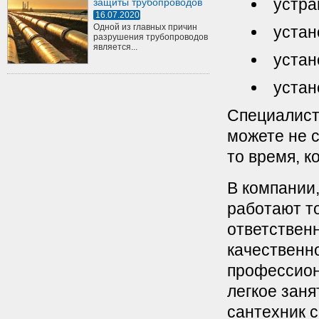
устра
защиты трубопроводов
16.07.2020
Одной из главных причин
устан
разрушения трубопроводов
является...
устан
устан
Специалист
можете не с
то время, к
В компании,
работают т
ответственн
качественно
профессиона
легкое зан
сантехник 