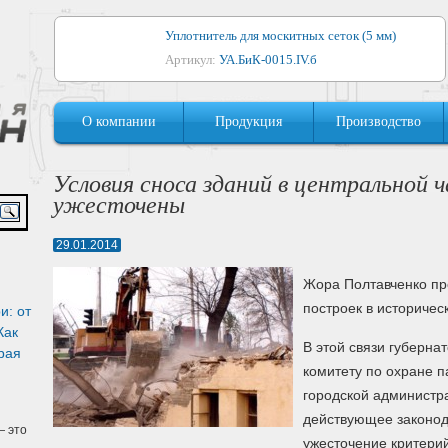
Уплотнитель для москитных сеток (5 мм)
Артикул:
УА.БиК-0015.IV.б
Уплотнитель для алюминиевых окон
О компании
Продукция
Производство
Артикул:
1044
Уплотнитель для деревянных окон
Условия сноса зданий в центральной 
Артикул:
УМ.БиК-0062.IV.б
ужесточены
Уплотнитель лоджиевый для (4, 5, 6 мм)
29.01.2014
Артикул:
УА.БиК-0037.IV.б
Жора Полтавченко пр
Уплотнитель для деревянных дверей
построек в историчес
и: от
Артикул:
УК-10.4
Как
В этой связи губерна
рая
комитету по охране п
городской администр
действующее законод
 это
ужесточение критерий