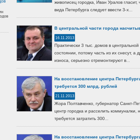
дов
живописец городка, Иван Уралов гласит,
вида Петербурга следует ввести 3-х...
ин
одов
В центральной части города насчитыв
16.11.2013
Практически 3 тыс. домов в центральной
состоянии, потому часть из их снесут, а 
износа, серьезно отремонтируют в...
На восстановление центра Петербург
требуется 300 млрд. рублей
21.11.2013
Жора Полтавченко, губернатор Санкт-Пет
центр городка и расселить коммуналки, 
требуется затратить 300...
На восстановление центра Петербург