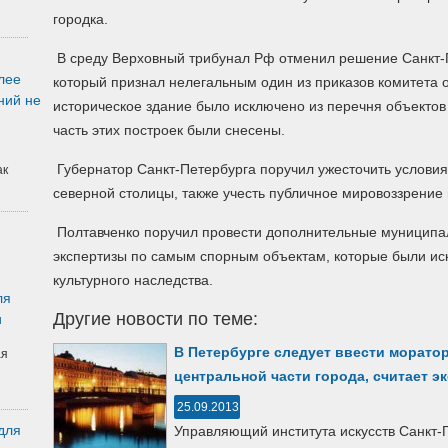
городка.
В среду Верховный трибунал Рф отменил решение Санкт-Пе
лее
который признал нелегальным один из приказов комитета о
ний не
историческое здание было исключено из перечня объектов 
часть этих построек были снесены.
Губернатор Санкт-Петербурга поручил ужесточить условия
ак
северной столицы, также учесть публичное мировоззрение
Полтавченко поручил провести дополнительные муниципа
экспертизы по самым спорным объектам, которые были ис
культурного наследства.
ля
Другие новости по теме:
и
В Петербурге следует ввести морато
ая
центральной части города, считает э
25.09.2013
для
Управляющий института искусств Санкт-