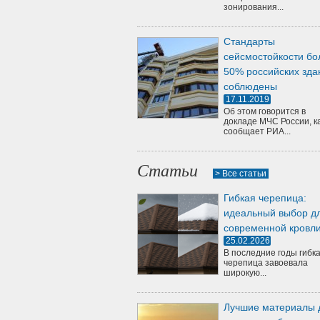
зонирования...
Стандарты
сейсмостойкости бо
50% российских зда
соблюдены
17.11.2019
Об этом говорится в
докладе МЧС России, к
сообщает РИА...
Статьи
> Все статьи
Гибкая черепица:
идеальный выбор д
современной кровл
25.02.2026
В последние годы гибк
черепица завоевала
широкую...
Лучшие материалы 