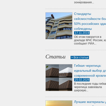
зонирования...
Стандарты
сейсмостойкости бо
50% российских зда
соблюдены
17.11.2019
Об этом говорится в
докладе МЧС России, к
сообщает РИА...
Статьи
> Все статьи
Гибкая черепица:
идеальный выбор д
современной кровл
25.02.2026
В последние годы гибк
черепица завоевала
широкую...
Лучшие материалы 