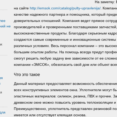
На заметку:
на сайте
http://emsok.com/catalog/pulty-upravlenija/
. Компан
качестве надежного партнера и помощника, который приде
лее
доверительных отношений. Компания ведет прямое сотруд
ний не
производителей и проверенными поставщиками запчастей,
высококачественные продукты. Благодаря серьезным кадр
создаются самые современные и инновационные системы б
ак
различных условиях. Весь персонал компании – это высо
большим опытом работы. На помощь всегда придут профе
смогут решить любую задачу вне зависимости от ее сложно
компании «ЭМСОК», обезопасить свой дом или объект всег
Что это такое
ля
и
Данный материал предоставляет возможность обеспечения 
всех конструктивных элементов окна. Уплотнители могут б
ая
эластичных материалов: силикон, резина, ПВХ и прочее. З
древесном окне можно повысить уровень теплоизоляции и
Преимущественно, уплотнитель представлен резиновой по
для
имеется или отсутствует клеящая основа.