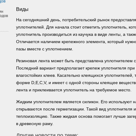
дов
Виды
ин
одов
На сегодняшний день, потребительский рынок предоставля
уплотнителей. Для начала стоит отметить уплотнитель, кот
уплотнитель производиться из каучука в виде ленты, а та
Отличается наличием крепежного элемента, который нужно
пазы вместе с уплотнением.
Резиновая лента может быть представлена уплотнителем с
Последний вариант предполагает крепеж уплотнителя при
влагостойких клеев. Касательно клеящихся уплотнителей, 
форме D,E,C,V, и имеет с одной стороны клеящее веществ
лента и приклеивается уплотнитель на требуемое место.
Жидким уплотнителем является силикон. Его используют н
открываются после герметизации. Такой вид уплотнителя 
теплоизоляцию. Также жидкая основа помогает лучше загер
в древесную раму.
Другие новости по теме: