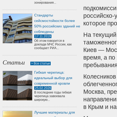
зонирования...
подкомисси
российско-
Стандарты
сейсмостойкости более
которое пр
50% российских зданий не
соблюдены
На текущий
17.11.2019
Об этом говорится в
таможенног
докладе МЧС России, как
сообщает РИА...
Киев — Моск
время, а по
Статьи
> Все статьи
пребывания 
Гибкая черепица:
Колесников 
идеальный выбор для
облегченно
современной кровли
25.02.2026
Москва, пре
В последние годы гибкая
черепица завоевала
направлении
широкую...
в Крым и н
Лучшие материалы для