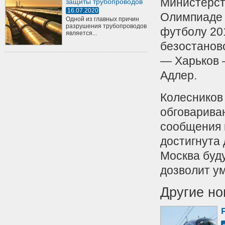
Министерст
защиты трубопроводов
16.07.2020
Олимпиаде 
Одной из главных причин
разрушения трубопроводов
футболу 20
является...
безостанов
— Харьков 
Адлер.
Колесников
обговарива
сообщения 
достигнута 
Москва буду
дозволит у
Другие но