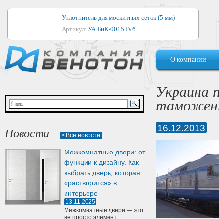
Уплотнитель для москитных сеток (5 мм)
Артикул:
УА.БиК-0015.IV.б
Уплотнитель для алюминиевых окон
О компании
Артикул:
1044
Уплотнитель для деревянных окон
Украина 
Артикул:
УМ.БиК-0062.IV.б
таможенн
Уплотнитель лоджиевый для (4, 5, 6 мм)
Артикул:
УА.БиК-0037.IV.б
16.12.2013
Новости
> Все новости
Уплотнитель для деревянных дверей
Межкомнатные двери: от
Артикул:
УК-10.4
функции к дизайну. Как
выбрать дверь, которая
«растворится» в
интерьере
13.11.2025
Межкомнатные двери — это
не просто элемент