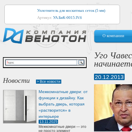
Уплотнитель для москитных сеток (5 мм)
Артикул:
УА.БиК-0015.IV.б
Уплотнитель для алюминиевых окон
О компании
Артикул:
1044
Уплотнитель для деревянных окон
Уго Чавес
Артикул:
УМ.БиК-0062.IV.б
начинает
Уплотнитель лоджиевый для (4, 5, 6 мм)
Артикул:
УА.БиК-0037.IV.б
20.12.2013
Новости
> Все новости
Уплотнитель для деревянных дверей
Межкомнатные двери: от
Артикул:
УК-10.4
функции к дизайну. Как
выбрать дверь, которая
«растворится» в
интерьере
13.11.2025
Межкомнатные двери — это
не просто элемент