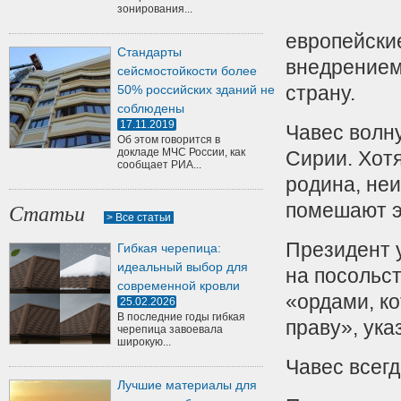
зонирования...
европейские
Стандарты
внедрением 
сейсмостойкости более
страну.
50% российских зданий не
соблюдены
17.11.2019
Чавес волну
Об этом говорится в
докладе МЧС России, как
Сирии. Хотя
сообщает РИА...
родина, не
помешают э
Статьи
> Все статьи
Президент у
Гибкая черепица:
идеальный выбор для
на посольс
современной кровли
«ордами, к
25.02.2026
В последние годы гибкая
праву», ука
черепица завоевала
широкую...
Чавес всег
Лучшие материалы для