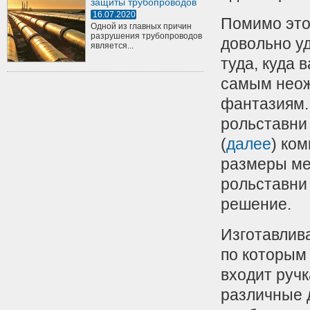
защиты трубопроводов
16.07.2020
Помимо это
Одной из главных причин
разрушения трубопроводов
довольно уд
является...
туда, куда 
самым неож
фантазиям.
рольставни
(
далее
) ко
размеры ме
рольставни
решение.
Изготавлив
по которым 
входит ручк
различные 