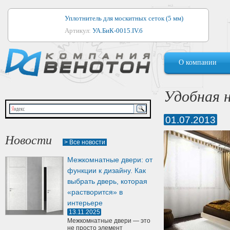
Уплотнитель для москитных сеток (5 мм)
Артикул:
УА.БиК-0015.IV.б
Уплотнитель для алюминиевых окон
О компании
Артикул:
1044
Уплотнитель для деревянных окон
Удобная н
Артикул:
УМ.БиК-0062.IV.б
01.07.2013
Уплотнитель лоджиевый для (4, 5, 6 мм)
Артикул:
УА.БиК-0037.IV.б
Новости
> Все новости
Уплотнитель для деревянных дверей
Межкомнатные двери: от
Артикул:
УК-10.4
функции к дизайну. Как
выбрать дверь, которая
«растворится» в
интерьере
13.11.2025
Межкомнатные двери — это
не просто элемент