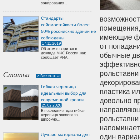
зонирования...
возможност
Стандарты
сейсмостойкости более
помещения, 
50% российских зданий не
имеющие фо
соблюдены
17.11.2019
от попадани
Об этом говорится в
докладе МЧС России, как
обычные дв
сообщает РИА...
эффективно
рольставни
Статьи
> Все статьи
декорирован
Гибкая черепица:
пластика и
идеальный выбор для
довольно п
современной кровли
25.02.2026
направляющ
В последние годы гибкая
черепица завоевала
рольставни
широкую...
напоминает
Лучшие материалы для
один вариан