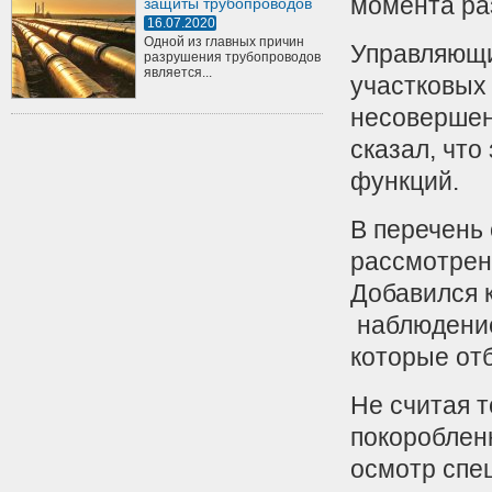
момента ра
защиты трубопроводов
16.07.2020
Одной из главных причин
Управляющи
разрушения трубопроводов
является...
участковых
несовершен
сказал, что
функций.
В перечень 
рассмотрен
Добавился 
наблюдение
которые от
Не считая т
покороблен
осмотр спе