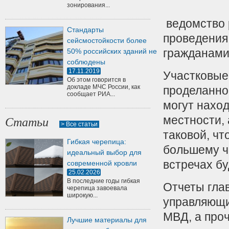
зонирования...
ведомство 
Стандарты
проведения 
сейсмостойкости более
гражданами
50% российских зданий не
соблюдены
17.11.2019
Участковые
Об этом говорится в
докладе МЧС России, как
проделанно
сообщает РИА...
могут нахо
местности, 
Статьи
> Все статьи
таковой, ч
Гибкая черепица:
большему ч
идеальный выбор для
встречах бу
современной кровли
25.02.2026
В последние годы гибкая
Отчеты гла
черепица завоевала
широкую...
управляющи
МВД, а проч
Лучшие материалы для