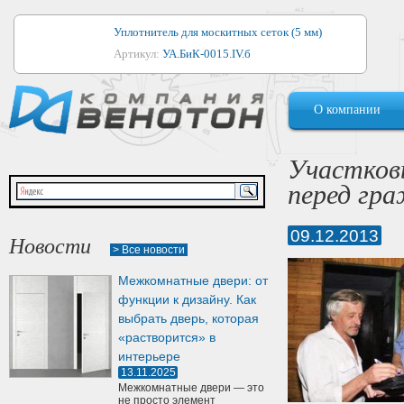
Уплотнитель для москитных сеток (5 мм)
Артикул:
УА.БиК-0015.IV.б
Уплотнитель для алюминиевых окон
О компании
Артикул:
1044
Уплотнитель для деревянных окон
Участков
Артикул:
УМ.БиК-0062.IV.б
перед гр
Уплотнитель лоджиевый для (4, 5, 6 мм)
Артикул:
УА.БиК-0037.IV.б
09.12.2013
Новости
> Все новости
Уплотнитель для деревянных дверей
Межкомнатные двери: от
Артикул:
УК-10.4
функции к дизайну. Как
выбрать дверь, которая
«растворится» в
интерьере
13.11.2025
Межкомнатные двери — это
не просто элемент