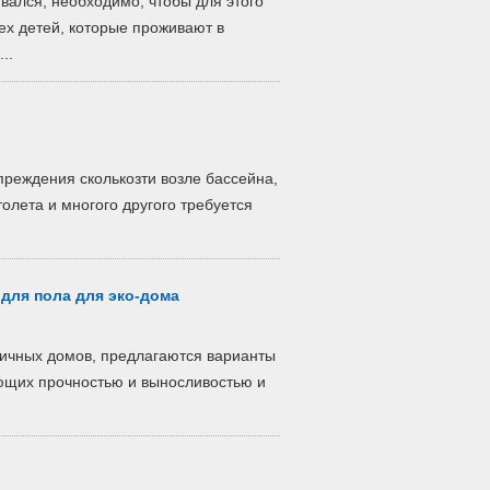
вался, необходимо, чтобы для этого
ех детей, которые проживают в
..
преждения сколькозти возле бассейна,
олета и многого другого требуется
для пола для эко-дома
гичных домов, предлагаются варианты
ющих прочностью и выносливостью и