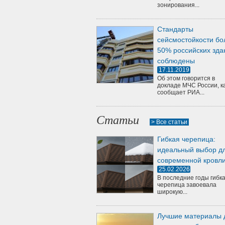
зонирования...
Стандарты
сейсмостойкости бо
50% российских зда
соблюдены
17.11.2019
Об этом говорится в
докладе МЧС России, к
сообщает РИА...
Статьи
> Все статьи
Гибкая черепица:
идеальный выбор д
современной кровл
25.02.2026
В последние годы гибк
черепица завоевала
широкую...
Лучшие материалы 