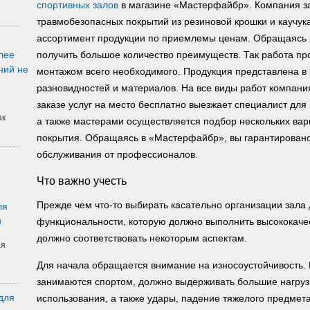
спортивных залов
в магазине «Мастерфайбр». Компания з
травмобезопасных покрытий из резиновой крошки и каучук
ассортимент продукции по приемлемы ценам. Обращаясь 
лее
получить большое количество преимуществ. Так работа про
ний не
монтажом всего необходимого. Продукция представлена в
разновидностей и материалов. На все виды работ компания
заказе услуг на место бесплатно выезжает специалист для
ак
а также мастерами осуществляется подбор нескольких ва
покрытия. Обращаясь в «Мастерфайбр», вы гарантирован
обслуживания от профессионалов.
Что важно учесть
Прежде чем что-то выбирать касательно организации зала д
ля
и
функциональности, которую должно выполнить высококачес
должно соответствовать некоторым аспектам.
ая
Для начала обращается внимание на износоустойчивость. 
занимаются спортом, должно выдерживать большие нагруз
для
использования, а также удары, падение тяжелого предмета