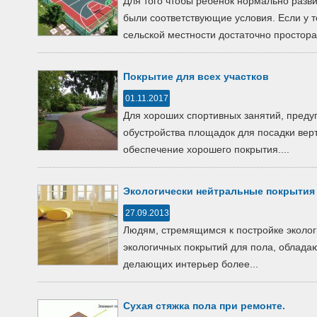
Для того чтобы ребенок нормально разви
были соответствующие условия. Если у т
сельской местности достаточно простора.
Покрытие для всех участков
01.11.2017
Для хороших спортивных занятий, преду
обустройства площадок для посадки верт
обеспечение хорошего покрытия....
Экологически нейтральные покрытия 
27.09.2013
Людям, стремящимся к постройке эколо
экологичных покрытий для пола, облада
делающих интерьер более...
Сухая стяжка пола при ремонте.