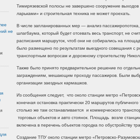
Тимирязевской полосы не завершено сооружение выходов в 
ларьками» и строительная техника не может проехать.
лее
В числе запланированных мер — анализ пассажиропотока,
ний не
шлагбаума, который будет отсевать весь транспорт, не счи
расписания маршруток, чтоб они не собирались на площад
было размещено по результатам выездного совещания с р
ак
транспортным вопросам и дорожному строительству Нико
Также было принято предварительное решение по отдель
заграждениям, мешающим проходу пассажиров. Были выбр
организации заездных кармашков.
ля
Из сообщения следует, что около станции метро «Петровс
и
конечная остановка практически 20 маршрутов публичного 
столько же там останавливается и коммерческого транспо
ая
торговых объектов и авто стоянок. Площадь возле станци
включена в перечень объектов городка по обустройству т
для
Создание ТПУ около станции метро «Петровско-Разумовска