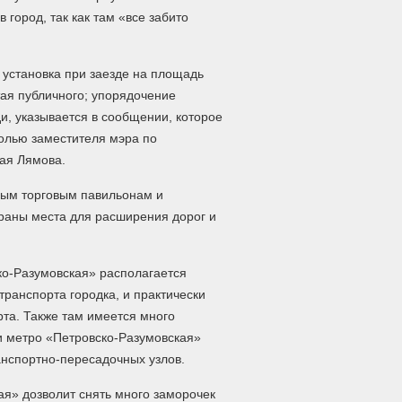
город, так как там «все забито
 установка при заезде на площадь
тая публичного; упорядочение
и, указывается в сообщении, которое
олью заместителя мэра по
лая Лямова.
ным торговым павильонам и
аны места для расширения дорог и
ко-Разумовская» располагается
транспорта городка, и практически
рта. Также там имеется много
и метро «Петровско-Разумовская»
ранспортно-пересадочных узлов.
я» дозволит снять много заморочек