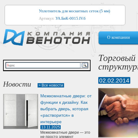
Уплотнитель для москитных сеток (5 мм)
Артикул:
УА.БиК-0015.IV.б
Уплотнитель для алюминиевых окон
О компании
Артикул:
1044
Уплотнитель для деревянных окон
Торговый
Артикул:
УМ.БиК-0062.IV.б
структур
Уплотнитель лоджиевый для (4, 5, 6 мм)
Артикул:
УА.БиК-0037.IV.б
02.02.2014
Новости
> Все новости
Уплотнитель для деревянных дверей
Межкомнатные двери: от
Артикул:
УК-10.4
функции к дизайну. Как
выбрать дверь, которая
«растворится» в
интерьере
13.11.2025
Межкомнатные двери — это
не просто элемент