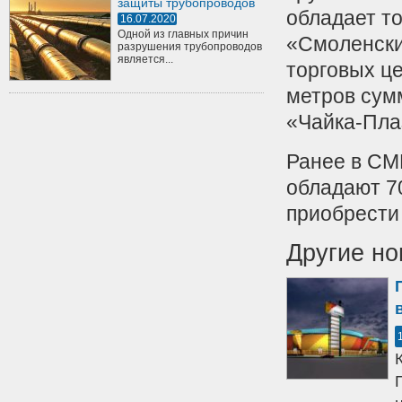
защиты трубопроводов
обладает т
16.07.2020
Одной из главных причин
«Смоленски
разрушения трубопроводов
является...
торговых це
метров сум
«Чайка-Пла
Ранее в СМ
обладают 7
приобрести
Другие но