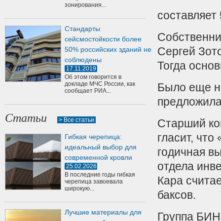
зонирования...
составляет 
Стандарты
Собственник
сейсмостойкости более
Сергей Зот
50% российских зданий не
соблюдены
Тогда основ
17.11.2019
Об этом говорится в
докладе МЧС России, как
Было еще н
сообщает РИА...
предложила
Статьи
> Все статьи
Старший ко
гласит, что
Гибкая черепица:
идеальный выбор для
годичная вы
современной кровли
отдела инве
25.02.2026
В последние годы гибкая
Кара считае
черепица завоевала
широкую...
баксов.
Лучшие материалы для
Группа БИН