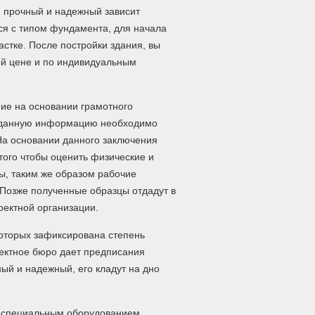
н прочный и надежный зависит
ься с типом фундамента, для начала
стке. После постройки здания, вы
ной цене и по индивидуальным
ие на основании грамотного
ем данную информацию необходимо
На основании данного заключения
того чтобы оценить физические и
ны, таким же образом рабочие
 Позже полученные образцы отдадут в
ектной организации.
которых зафиксирована степень
оектное бюро дает предписания
ый и надежный, его кладут на дно
у специальным оборудованием.