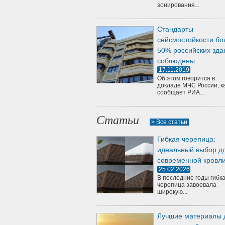
зонирования...
Стандарты
сейсмостойкости бо
50% российских зда
соблюдены
17.11.2019
Об этом говорится в
докладе МЧС России, к
сообщает РИА...
Статьи
> Все статьи
Гибкая черепица:
идеальный выбор д
современной кровл
25.02.2026
В последние годы гибк
черепица завоевала
широкую...
Лучшие материалы 