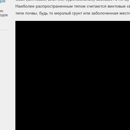
дов
Наиболее распространенным типом считаются винтовые сва
ин
типе почвы, будь то мерзлый грунт или заболоченная местн
одов