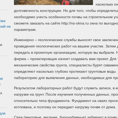
насколько о
долговечность конструкции. Но для того, чтобы определит
необходимо учесть особенности почвы на строительном уча
лее
сможете заказать на сайте http://ns-okna.ru окна по выгод
ний не
параметрам.
Инженерно – геологические службы выносят свое заключен
ак
проведения геологических работ на вашем участке. Зат
передать в проектную организацию, которую вы выбрали. 
фирма – проектировщик начнет создавать вам проект. Для 
механические свойства грунта, специалисты бурят скважи
определяют насколько глубоко протекают грунтовые воды.
лабораторию для выявления данных, необходимых для про
ля
и
Результатом лабораторных работ будут служить записи, в 
ая
нагрузки на грунт. После изучения полученных данных, пр
относительно типа фундамента. Фундамент на сваях прочн
котлована, и поэтому он передает нагрузку почве от дома.
для
Сваи (винтовые, висячие, буронабивные) забивают в почв