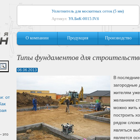
Уплотнитель для москитных сеток (5 мм)
Артикул:
УА.БиК-0015.IV.б
Уплотнитель для алюминиевых окон
О компании
Продукция
Производство
Артикул:
1044
Уплотнитель для деревянных окон
Типы фундаментов для строительств
Артикул:
УМ.БиК-0062.IV.б
06.06.2013
Уплотнитель лоджиевый для (4, 5, 6 мм)
В последние
Артикул:
УА.БиК-0037.IV.б
загородные 
жителям уже
Уплотнитель для деревянных дверей
и: от
желанием ст
Артикул:
УК-10.4
Как
можно жить 
рая
построить х
рядом сложн
являться вы
 это
является ос