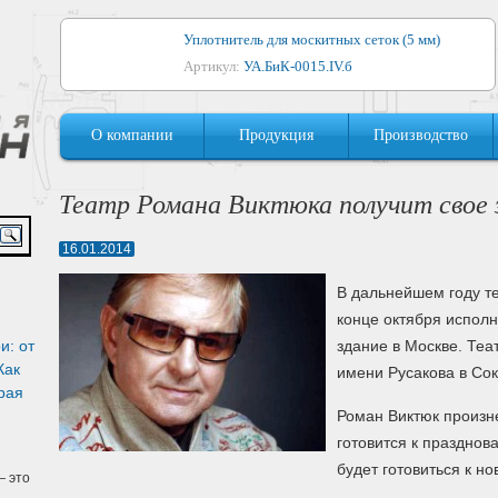
Уплотнитель для москитных сеток (5 мм)
Артикул:
УА.БиК-0015.IV.б
Уплотнитель для алюминиевых окон
О компании
Продукция
Производство
Артикул:
1044
Уплотнитель для деревянных окон
Театр Романа Виктюка получит свое 
Артикул:
УМ.БиК-0062.IV.б
16.01.2014
Уплотнитель лоджиевый для (4, 5, 6 мм)
Артикул:
УА.БиК-0037.IV.б
В дальнейшем году те
конце октября исполн
Уплотнитель для деревянных дверей
и: от
здание в Москве. Теа
Артикул:
УК-10.4
Как
имени Русакова в Сок
рая
Роман Виктюк произне
готовится к празднов
будет готовиться к н
 это