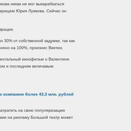
кова никак не мог выкарабкаться
оварищем Юрия Лужкова.
Сейчас он
аврации.
о 30% от собственной задумки, так как
лнено на 100%, произнес Виктюк.
ментальный кинофильм о Валентине
том и последним величавым
ю компанию более 43,3 млн. рублей
затратить на свою популяризацию
дами на рекламу Большой театр может