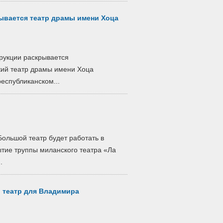
рывается театр драмы имени Хоца
трукции раскрывается
кий театр драмы имени Хоца
еспубликанском...
Большой театр будет работать в
тие труппы миланского театра «Ла
.
 театр для Владимира