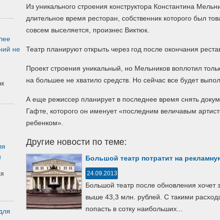
Из уникального строения конструктора Константина Мельни
длительное время ресторан, собственник которого был т
совсем выселяется, произнес Виктюк.
лее
ний не
Театр планируют открыть через год после окончания рест
Проект строения уникальный, но Мельников воплотил тольк
на большее не хватило средств. Но сейчас все будет выпо
ак
А еще режиссер планирует в последнее время снять доку
Гафте, которого он именует «последним величавым артис
ребенком».
Другие новости по теме:
ля
и
Большой театр потратит на рекламну
24.09.2013
ая
Большой театр после обновления хочет 
выше 43,3 млн. рублей. С такими расхо
попасть в сотку наибольших...
для