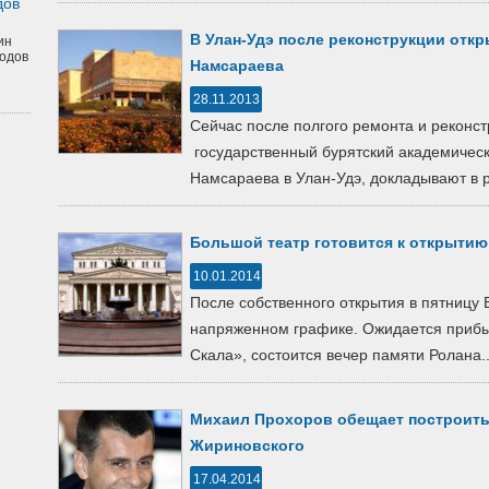
дов
В Улан-Удэ после реконструкции отк
ин
одов
Намсараева
28.11.2013
Сейчас после полгого ремонта и реконс
государственный бурятский академичес
Намсараева в Улан-Удэ, докладывают в р
Большой театр готовится к открытию
10.01.2014
После собственного открытия в пятницу 
напряженном графике. Ожидается прибы
Скала», состоится вечер памяти Ролана..
Михаил Прохоров обещает построить
Жириновского
17.04.2014