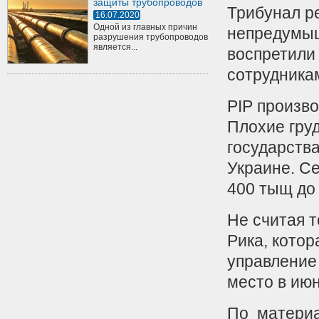
защиты трубопроводов
Трибунал р
16.07.2020
Одной из главных причин
непредумыш
разрушения трубопроводов
является...
воспретили
сотрудника
PIP произв
Плохие гру
государства
Украине. С
400 тыщ до 
Не считая 
Рика, котор
управление
место в июн
По матери