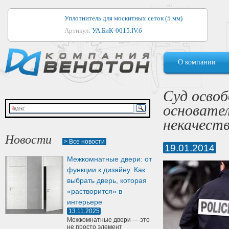
Уплотнитель для москитных сеток (5 мм)
Артикул:
УА.БиК-0015.IV.б
Уплотнитель для алюминиевых окон
О компании
Артикул:
1044
Уплотнитель для деревянных окон
Суд освоб
Артикул:
УМ.БиК-0062.IV.б
основате
Уплотнитель лоджиевый для (4, 5, 6 мм)
некачест
Артикул:
УА.БиК-0037.IV.б
Новости
> Все новости
19.01.2014
Уплотнитель для деревянных дверей
Межкомнатные двери: от
Артикул:
УК-10.4
функции к дизайну. Как
выбрать дверь, которая
«растворится» в
интерьере
13.11.2025
Межкомнатные двери — это
не просто элемент