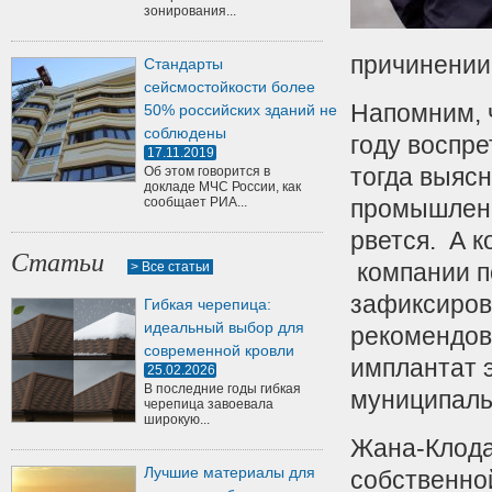
зонирования...
причинении
Стандарты
сейсмостойкости более
Напомним, 
50% российских зданий не
соблюдены
году воспре
17.11.2019
тогда выяс
Об этом говорится в
докладе МЧС России, как
сообщает РИА...
промышленно
рвется.
А ко
Статьи
компании п
> Все статьи
зафиксиров
Гибкая черепица:
идеальный выбор для
рекомендов
современной кровли
имплантат э
25.02.2026
В последние годы гибкая
муниципаль
черепица завоевала
широкую...
Жана-Клода
Лучшие материалы для
собственно