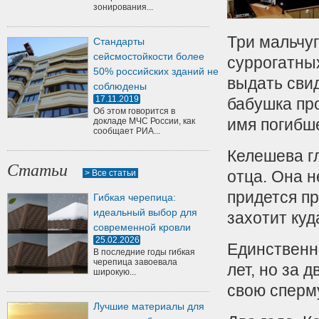
зонирования...
Три мальчуг
Стандарты
сейсмостойкости более
суррогатны
50% российских зданий не
выдать сви
соблюдены
17.11.2019
бабушка про
Об этом говорится в
имя погибше
докладе МЧС России, как
сообщает РИА...
Келешева г
Статьи
отца. Она н
> Все статьи
придется пр
Гибкая черепица:
идеальный выбор для
захотит куд
современной кровли
25.02.2026
Единственн
В последние годы гибкая
черепица завоевала
лет, но за 
широкую...
свою сперму
Лучшие материалы для