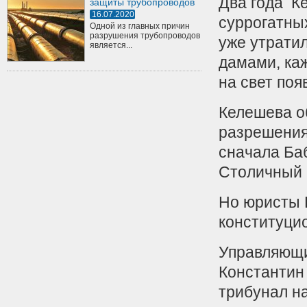
Два года К
защиты трубопроводов
16.07.2020
суррогатны
Одной из главных причин
разрушения трубопроводов
уже утратил
является...
дамами, ка
на свет поя
Келешева об
разрешения
сначала Ба
Столичный 
Но юристы 
конституци
Управляющи
Константин
трибунал на