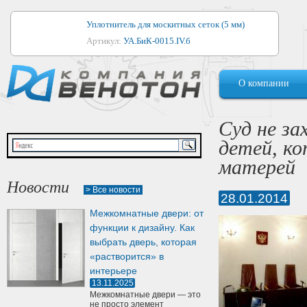
Уплотнитель для москитных сеток (5 мм)
Артикул:
УА.БиК-0015.IV.б
Уплотнитель для алюминиевых окон
О компании
Артикул:
1044
Уплотнитель для деревянных окон
Суд не з
Артикул:
УМ.БиК-0062.IV.б
детей, к
Уплотнитель лоджиевый для (4, 5, 6 мм)
матерей
Артикул:
УА.БиК-0037.IV.б
Новости
> Все новости
28.01.2014
Уплотнитель для деревянных дверей
Межкомнатные двери: от
Артикул:
УК-10.4
функции к дизайну. Как
выбрать дверь, которая
«растворится» в
интерьере
13.11.2025
Межкомнатные двери — это
не просто элемент