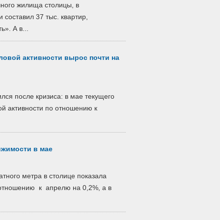
чного жилища столицы, в
 составил 37 тыс. квартир,
». А в...
ловой активности вырос почти на
лся после кризиса: в мае текущего
ой активности по отношению к
ижимости в мае
атного метра в столице показала
 отношению к апрелю на 0,2%, а в