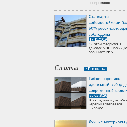
зонирования...
Стандарты
сейсмостойкости бо
50% российских зда
соблюдены
17.11.2019
Об этом говорится в
докладе МЧС России, к
сообщает РИА...
Статьи
> Все статьи
Гибкая черепица:
идеальный выбор д
современной кровл
25.02.2026
В последние годы гибк
черепица завоевала
широкую...
Лучшие материалы 