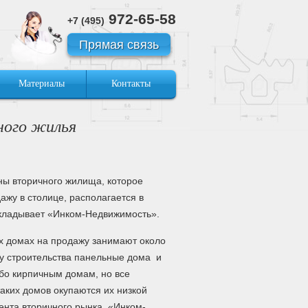
972-65-58
+7 (495)
Прямая связь
Материалы
Контакты
ного жилья
ны вторичного жилища, которое
ажу в столице, располагается в
кладывает «Инком-Недвижимость».
х домах на продажу занимают около
ву строительства панельные дома и
бо кирпичным домам, но все
аких домов окупаются их низкой
ента вторичного рынка «Инком-