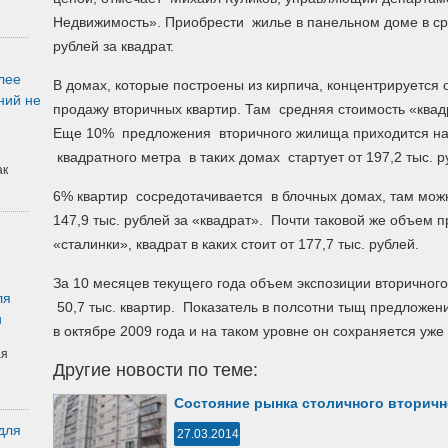
Недвижимость».
Приобрести жилье в панельном доме в ср
рублей за квадрат.
лее
В домах, которые построены из кирпича, концентрируется
ний не
продажу вторичных квартир. Там средняя стоимость «квадр
Еще 10% предложения вторичного жилища приходится на
квадратного метра в таких домах стартует от 197,2 тыс. р
ак
6% квартир сосредотачивается в блочных домах, там мож
147,9 тыс. рублей за «квадрат». Почти таковой же объем
«сталинки», квадрат в каких стоит от 177,7 тыс. рублей.
За 10 месяцев текущего года объем экспозиции вторичног
ля
50,7 тыс. квартир. Показатель в полсотни тыщ предложен
и
в октябре 2009 года и на таком уровне он сохраняется уже 
ая
Другие новости по теме:
Состояние рынка столичного вторичн
для
27.03.2014