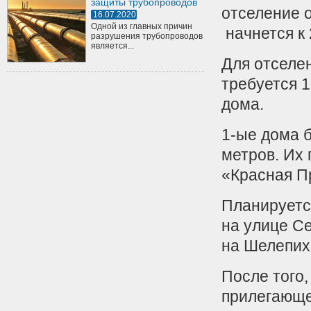
защиты трубопроводов
отселение 
16.07.2020
Одной из главных причин
начнется к 
разрушения трубопроводов
является...
Для отселе
требуется 
дома.
1-ые дома 
метров. Их
«Красная П
Планируетс
на улице Се
на Шелепих
После того,
прилегающе