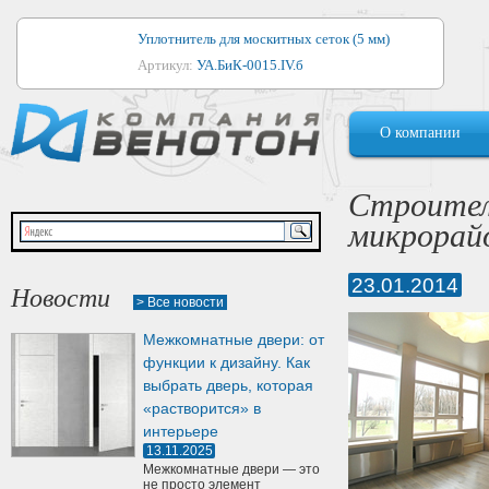
Уплотнитель для москитных сеток (5 мм)
Артикул:
УА.БиК-0015.IV.б
Уплотнитель для алюминиевых окон
О компании
Артикул:
1044
Уплотнитель для деревянных окон
Строител
Артикул:
УМ.БиК-0062.IV.б
микрорай
Уплотнитель лоджиевый для (4, 5, 6 мм)
Артикул:
УА.БиК-0037.IV.б
23.01.2014
Новости
> Все новости
Уплотнитель для деревянных дверей
Межкомнатные двери: от
Артикул:
УК-10.4
функции к дизайну. Как
выбрать дверь, которая
«растворится» в
интерьере
13.11.2025
Межкомнатные двери — это
не просто элемент