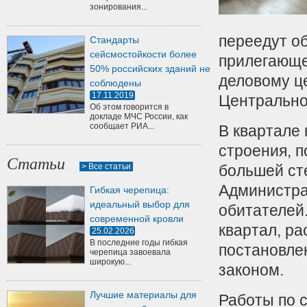
зонирования...
переедут о
Стандарты
сейсмостойкости более
прилегающе
50% российских зданий не
деловому ц
соблюдены
17.11.2019
Центрально
Об этом говорится в
докладе МЧС России, как
сообщает РИА...
В квартале
строения, п
Статьи
> Все статьи
большей сте
Администра
Гибкая черепица:
идеальный выбор для
обитателей
современной кровли
квартал, ра
25.02.2026
В последние годы гибкая
постановле
черепица завоевала
широкую...
законом.
Лучшие материалы для
Работы по с