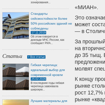
зонирования...
«МИАН».
Стандарты
Это означае
сейсмостойкости более
может соста
50% российских зданий не
соблюдены
— в Столич
17.11.2019
Об этом говорится в
докладе МЧС России, как
За прошлый
сообщает РИА...
на вторичн
до 35 тыщ.
В
Статьи
> Все статьи
предложения
Гибкая черепица:
молвят спе
идеальный выбор для
современной кровли
К концу пр
25.02.2026
В последние годы гибкая
рынке столи
черепица завоевала
широкую...
рост 12,7% 
рынке «квад
Лучшие материалы для