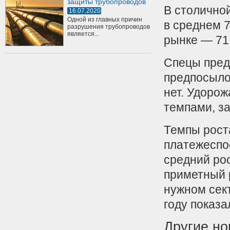
защиты трубопроводов
В столично
16.07.2020
Одной из главных причин
в среднем 7
разрушения трубопроводов
является...
рынке — 71,
Спецы пред
предпосылок
нет. Удоро
темпами, з
Темпы рост
платежеспо
средний рос
приметный 
нужном сек
году показ
Другие но