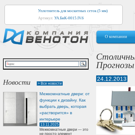
Уплотнитель для москитных сеток (5 мм)
Артикул:
УА.БиК-0015.IV.б
Уплотнитель для алюминиевых окон
О компании
Артикул:
1044
Уплотнитель для деревянных окон
Столичны
Артикул:
УМ.БиК-0062.IV.б
Прогнозы
Уплотнитель лоджиевый для (4, 5, 6 мм)
Артикул:
УА.БиК-0037.IV.б
24.12.2013
Новости
> Все новости
Уплотнитель для деревянных дверей
Межкомнатные двери: от
Артикул:
УК-10.4
функции к дизайну. Как
выбрать дверь, которая
«растворится» в
интерьере
13.11.2025
Межкомнатные двери — это
не просто элемент