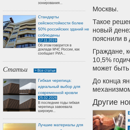
зонирования...
Москвы.
Стандарты
Такое решен
сейсмостойкости более
новый дене
50% российских зданий не
соблюдены
пояснили в
17.11.2019
Об этом говорится в
докладе МЧС России, как
Граждане, 
сообщает РИА...
10,5% годич
может быть
Статьи
> Все статьи
До конца я
Гибкая черепица:
идеальный выбор для
механизмо
современной кровли
25.02.2026
Другие но
В последние годы гибкая
черепица завоевала
широкую...
Лучшие материалы для