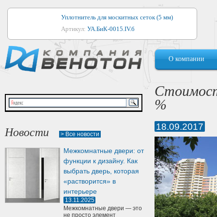
Уплотнитель для москитных сеток (5 мм)
Артикул:
УА.БиК-0015.IV.б
Уплотнитель для алюминиевых окон
О компании
Артикул:
1044
Уплотнитель для деревянных окон
Стоимость
Артикул:
УМ.БиК-0062.IV.б
%
Уплотнитель лоджиевый для (4, 5, 6 мм)
Артикул:
УА.БиК-0037.IV.б
18.09.2017
Новости
> Все новости
Уплотнитель для деревянных дверей
Межкомнатные двери: от
Артикул:
УК-10.4
функции к дизайну. Как
выбрать дверь, которая
«растворится» в
интерьере
13.11.2025
Межкомнатные двери — это
не просто элемент