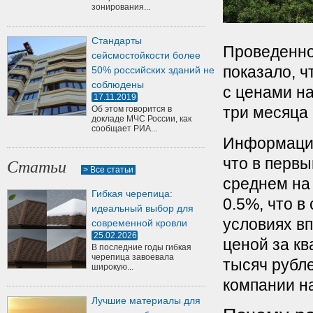
зонирования...
Стандарты
Проведенно
сейсмостойкости более
показало, ч
50% российских зданий не
соблюдены
с ценами на
17.11.2019
три месяца 
Об этом говорится в
докладе МЧС России, как
сообщает РИА...
Информация
что в перв
Статьи
> Все статьи
среднем на 
Гибкая черепица:
0.5%, что в
идеальный выбор для
условиях в
современной кровли
25.02.2026
ценой за кв
В последние годы гибкая
черепица завоевала
тысяч рубл
широкую...
компании н
Лучшие материалы для