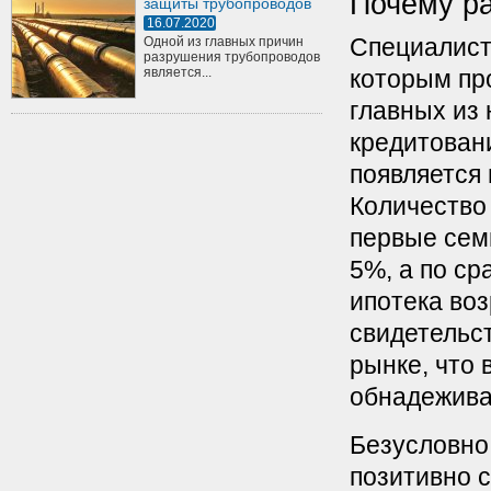
Почему ра
защиты трубопроводов
16.07.2020
Специалист
Одной из главных причин
разрушения трубопроводов
является...
которым пр
главных из 
кредитовани
появляется
Количество 
первые сем
5%, а по ср
ипотека воз
свидетельс
рынке, что
обнадежив
Безусловно,
позитивно 