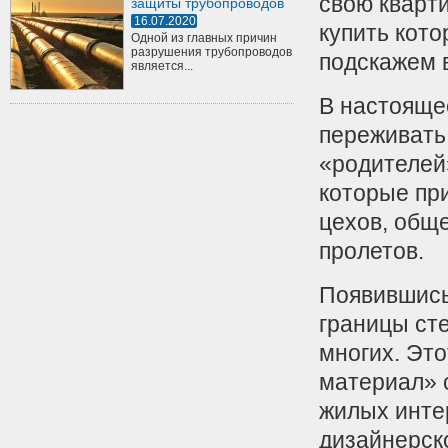
свою кварти
защиты трубопроводов
16.07.2020
купить кото
Одной из главных причин
разрушения трубопроводов
подскажем 
является...
В настояще
переживать
«родителей
которые пр
цехов, общ
пролетов.
Появившись
границы ст
многих. Эт
материал» 
жилых интер
дизайнерск