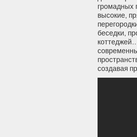
громадных 
высокие, п
перегородк
беседки, пр
коттеджей…
современны
пространств
создавая п