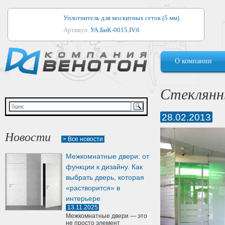
Уплотнитель для москитных сеток (5 мм)
Артикул:
УА.БиК-0015.IV.б
Уплотнитель для алюминиевых окон
О компании
Артикул:
1044
Уплотнитель для деревянных окон
Стеклянн
Артикул:
УМ.БиК-0062.IV.б
28.02.2013
Уплотнитель лоджиевый для (4, 5, 6 мм)
Артикул:
УА.БиК-0037.IV.б
Новости
> Все новости
Уплотнитель для деревянных дверей
Межкомнатные двери: от
Артикул:
УК-10.4
функции к дизайну. Как
выбрать дверь, которая
«растворится» в
интерьере
13.11.2025
Межкомнатные двери — это
не просто элемент