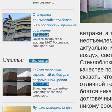
зонирования...
Стандарты
сейсмостойкости более
50% российских зданий не
соблюдены
витражи, а 
17.11.2019
Об этом говорится в
неотъемлем
докладе МЧС России, как
сообщает РИА...
актуально, 
воздух, свет
Статьи
> Все статьи
Стеклоблоки
качестве п
Гибкая черепица:
идеальный выбор для
сказать, чт
современной кровли
отличной те
25.02.2026
В последние годы гибкая
боятся ника
черепица завоевала
широкую...
долговечным
никому вооб
Лучшие материалы для