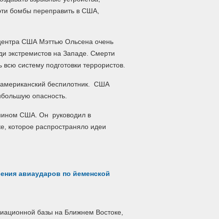
 эти бомбы переправить в США,
 центра США Мэттью Ольсена очень
ди экстремистов на Западе. Смерти
ь всю систему подготовки террористов.
ноамериканский беспилотник. США
ибольшую опасность.
нином США. Он руководил в
е, которое распространяло идеи
сения авиаударов по йеменской
иационной базы на Ближнем Востоке,