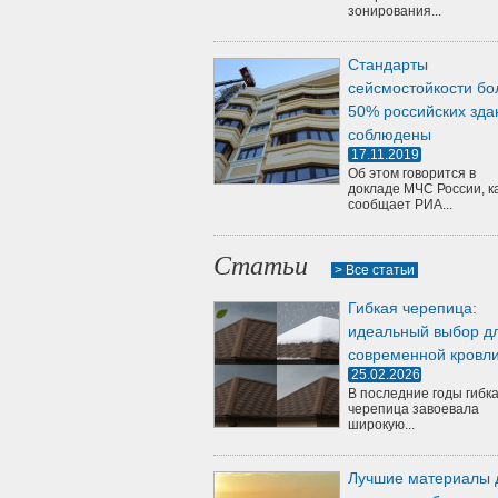
зонирования...
Стандарты
сейсмостойкости бо
50% российских зда
соблюдены
17.11.2019
Об этом говорится в
докладе МЧС России, к
сообщает РИА...
Статьи
> Все статьи
Гибкая черепица:
идеальный выбор д
современной кровл
25.02.2026
В последние годы гибк
черепица завоевала
широкую...
Лучшие материалы 