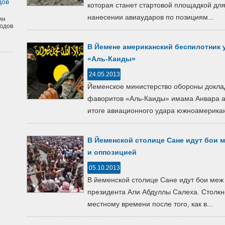
дов
которая станет стартовой площадкой дл
нанесении авиаударов по позициям...
ин
одов
В Йемене американский беспилотник 
«Аль-Каиды»
24.05.2013
Йеменское министерство обороны доклад
фаворитов «Аль-Каиды» имама Анвара ал
итоге авиационного удара южноамериканс
В Йеменской столице Сане идут бои
и оппозицией
05.10.2013
В йеменской столице Сане идут бои ме
президента Али Абдуллы Салеха. Столкн
местному времени после того, как в...