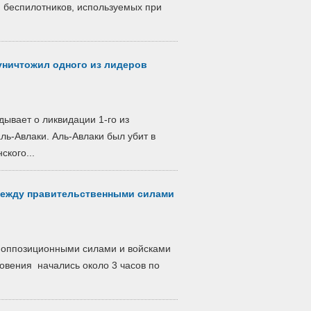
я беспилотников, используемых при
уничтожил одного из лидеров
ывает о ликвидации 1-го из
ь-Авлаки. Аль-Авлаки был убит в
кого...
 между правительственными силами
ж оппозиционными силами и войсками
овения начались около 3 часов по