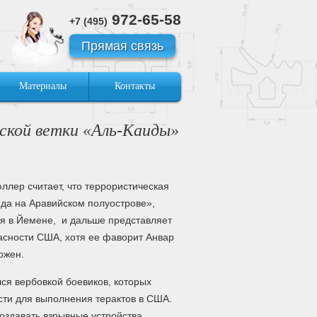
972-65-58
+7 (495)
Прямая связь
Материалы
Контакты
ской ветки «Аль-Каиды»
лер считает, что террористическая
ида на Аравийском полуострове»,
ся в Йемене, и дальше представляет
асности США, хотя ее фаворит Анвар
ожен.
ся вербовкой боевиков, которых
сти для выполнения терактов в США.
оздавать взрывные устройства,