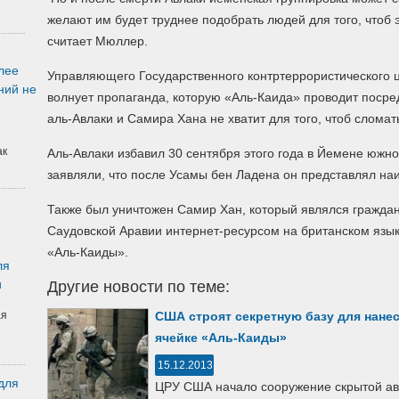
желают им будет труднее подобрать людей для того, чтоб
считает Мюллер.
лее
Управляющего Государственного контртеррористического
ний не
волнует пропаганда, которую «Аль-Каида» проводит посре
аль-Авлаки и Самира Хана не хватит для того, чтоб сломат
ак
Аль-Авлаки избавил 30 сентября этого года в Йемене юж
заявляли, что после Усамы бен Ладена он представлял на
Также был уничтожен Самир Хан, который являлся гражда
Саудовской Аравии интернет-ресурсом на британском язык
«Аль-Каиды».
ля
и
Другие новости по теме:
ая
США строят секретную базу для нане
ячейке «Аль-Каиды»
15.12.2013
для
ЦРУ США начало сооружение скрытой ав