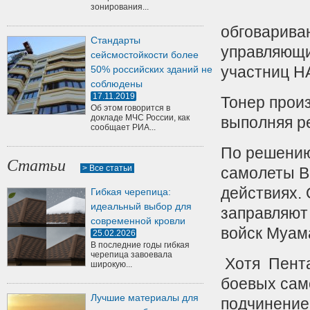
зонирования...
обговарива
Стандарты
управляющи
сейсмостойкости более
участниц Н
50% российских зданий не
соблюдены
17.11.2019
Тонер произ
Об этом говорится в
докладе МЧС России, как
выполняя р
сообщает РИА...
По решению
Статьи
> Все статьи
самолеты В
действиях.
Гибкая черепица:
идеальный выбор для
заправляют
современной кровли
войск Муам
25.02.2026
В последние годы гибкая
черепица завоевала
Хотя Пента
широкую...
боевых сам
Лучшие материалы для
подчинение