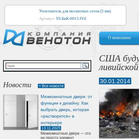
Уплотнитель для москитных сеток (5 мм)
Артикул:
УА.БиК-0015.IV.б
Уплотнитель для алюминиевых окон
О компании
Артикул:
1044
Уплотнитель для деревянных окон
США буду
Артикул:
УМ.БиК-0062.IV.б
ливийской
Уплотнитель лоджиевый для (4, 5, 6 мм)
Артикул:
УА.БиК-0037.IV.б
30.01.2014
Новости
> Все новости
Уплотнитель для деревянных дверей
Межкомнатные двери: от
Артикул:
УК-10.4
функции к дизайну. Как
выбрать дверь, которая
«растворится» в
интерьере
13.11.2025
Межкомнатные двери — это
не просто элемент