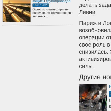
защиты трубопроводов
делать зад
16.07.2020
Одной из главных причин
Ливии.
разрушения трубопроводов
является...
Париж и Ло
возобновила
операции от
свое роль в
снизилась.
активизиро
силы.
Другие но