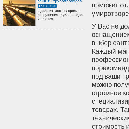
защиты трубопроводов
поможет отд
16.07.2020
Одной из главных причин
умиротворе
разрушения трубопроводов
является...
У Вас не д
оснащением
выбор сант
Каждый маг
профессион
порекоменд
под ваши т
можно получ
огромное к
специализи
товарах. Та
технически
стоимость и