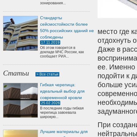
зонирования...
Стандарты
сейсмостойкости более
место где к
50% российских зданий не
соблюдены
отдохнуть о
17.11.2019
Даже в рас
Об этом говорится в
докладе МЧС России, как
сообщает РИА...
воспринима
ее. Именно
Статьи
подойти к 
> Все статьи
больше уси
Гибкая черепица:
идеальный выбор для
современно
современной кровли
необходимы
25.02.2026
В последние годы гибкая
задуманног
черепица завоевала
широкую...
При создан
Лучшие материалы для
нейтральны