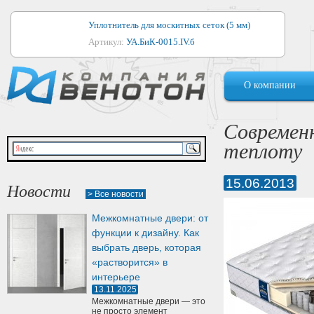
Уплотнитель для москитных сеток (5 мм)
Артикул:
УА.БиК-0015.IV.б
Уплотнитель для алюминиевых окон
О компании
Артикул:
1044
Уплотнитель для деревянных окон
Современ
Артикул:
УМ.БиК-0062.IV.б
теплоту
Уплотнитель лоджиевый для (4, 5, 6 мм)
Артикул:
УА.БиК-0037.IV.б
15.06.2013
Новости
> Все новости
Уплотнитель для деревянных дверей
Межкомнатные двери: от
Артикул:
УК-10.4
функции к дизайну. Как
выбрать дверь, которая
«растворится» в
интерьере
13.11.2025
Межкомнатные двери — это
не просто элемент