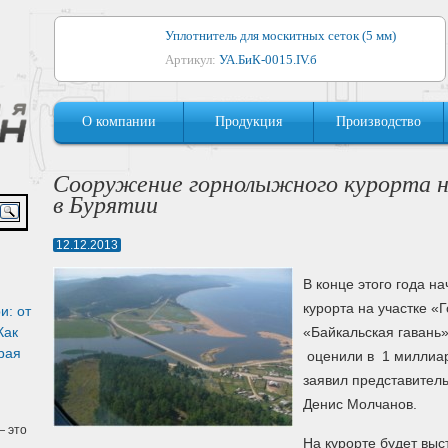
Уплотнитель для москитных сеток (5 мм)
Артикул:
УА.БиК-0015.IV.б
Уплотнитель для алюминиевых окон
О компании
Продукция
Производство
Артикул:
1044
Уплотнитель для деревянных окон
Сооружение горнолыжного курорта н
Артикул:
УМ.БиК-0062.IV.б
в Бурятии
Уплотнитель лоджиевый для (4, 5, 6 мм)
12.12.2013
Артикул:
УА.БиК-0037.IV.б
В конце этого года н
Уплотнитель для деревянных дверей
курорта на участке «
и: от
Артикул:
УК-10.4
Как
«Байкальская гавань»
рая
оценили в 1 миллиард
заявил представитель
Денис Молчанов.
 это
На курорте будет выс