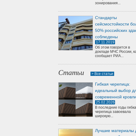
зонирования...
Стандарты
сейсмостойкости бо
50% российских зда
соблюдены
17.11.2019
Об этом говорится в
докладе МЧС России, к
сообщает РИА...
Статьи
> Все статьи
Гибкая черепица:
идеальный выбор д
современной кровл
25.02.2026
В последние годы гибк
черепица завоевала
широкую...
Лучшие материалы 