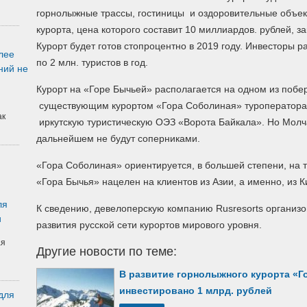
горнолыжные трассы, гостиницы и оздоровительные объек
курорта, цена которого составит 10 миллиардов.
рублей, за
Курорт будет готов стопроцентно в 2019 году. Инвесторы р
лее
по 2 млн. туристов в год.
ний не
Курорт на «Горе Бычьей» располагается на одном из побе
существующим курортом «Гора Соболиная» туроператора 
ак
иркутскую туристическую ОЭЗ «Ворота Байкала». Но Молчан
дальнейшем не будут соперниками.
«Гора Соболиная» ориентируется, в большей степени, на ту
«Гора Бычья» нацелен на клиентов из Азии, а именно, из К
ля
К сведению, девелоперскую компанию Rusresorts организо
и
развития русской сети курортов мирового уровня.
ая
Другие новости по теме:
В развитие горнолыжного курорта «Г
инвестировано 1 млрд. рублей
для