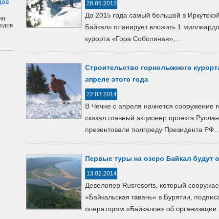
дов
28.05.2013
До 2015 года самый большой в Иркутской
ин
одов
Байкал» планирует вложить 1 миллиардо
курорта «Гора Соболиная»,...
Строительство горнолыжного курорта
апреле этого года
22.03.2014
В Чечне с апреля начнется сооружение 
сказал главный акционер проекта Русла
презентовали полпреду Президента РФ..
Первые туры на озеро Байкал будут о
13.02.2014
Девелопер Rusresorts, который сооружа
«Байкальская гавань» в Бурятии, подпис
оператором «Байкалов» об организации..