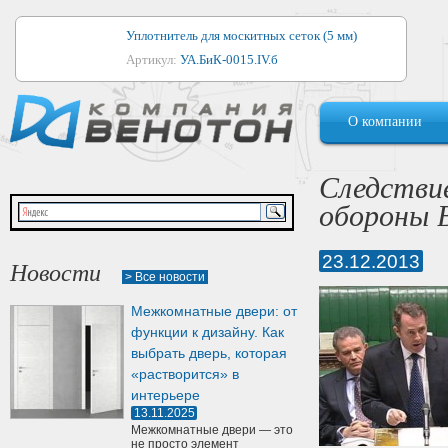
Уплотнитель для москитных сеток (5 мм)
Артикул:
УА.БиК-0015.IV.б
Уплотнитель для алюминиевых окон
О компании
Артикул:
1044
Уплотнитель для деревянных окон
Следстви
Артикул:
УМ.БиК-0062.IV.б
обороны 
Уплотнитель лоджиевый для (4, 5, 6 мм)
Артикул:
УА.БиК-0037.IV.б
23.12.2013
Новости
> Все новости
Уплотнитель для деревянных дверей
Межкомнатные двери: от
Артикул:
УК-10.4
функции к дизайну. Как
выбрать дверь, которая
«растворится» в
интерьере
13.11.2025
Межкомнатные двери — это
не просто элемент