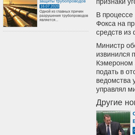
признаки уг
защиты трубопроводов
16.07.2020
Одной из главных причин
В процессе
разрушения трубопроводов
является...
Фокса на п
средств из 
Министр об
извинился 
Кэмероном з
подать в от
ведомства 
управлял м
Другие но