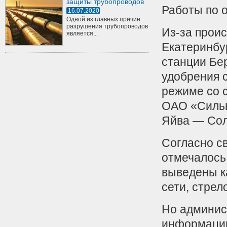
защиты трубопроводов
Работы по 
16.07.2020
Одной из главных причин
разрушения трубопроводов
Из-за прои
является...
Екатеринбу
станции Бе
удобрения 
режиме со 
ОАО «Сильв
Яйва — Сол
Согласно с
отмечалось
выведены к
сети, стре
Но админис
информацию