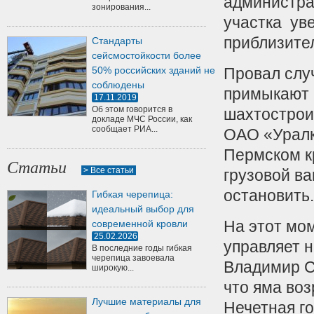
администра
зонирования...
участка ув
приблизител
Стандарты
сейсмостойкости более
50% российских зданий не
Провал случ
соблюдены
примыкают 
17.11.2019
Об этом говорится в
шахтострои
докладе МЧС России, как
сообщает РИА...
ОАО «Уралк
Пермском к
Статьи
> Все статьи
грузовой в
остановить.
Гибкая черепица:
идеальный выбор для
На этот мо
современной кровли
25.02.2026
управляет 
В последние годы гибкая
черепица завоевала
Владимир С
широкую...
что яма воз
Лучшие материалы для
Нечетная го