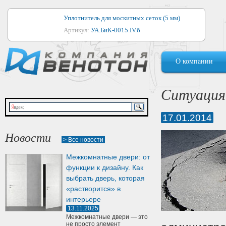
Уплотнитель для москитных сеток (5 мм)
Артикул:
УА.БиК-0015.IV.б
Уплотнитель для алюминиевых окон
О компании
Артикул:
1044
Уплотнитель для деревянных окон
Ситуация 
Артикул:
УМ.БиК-0062.IV.б
17.01.2014
Уплотнитель лоджиевый для (4, 5, 6 мм)
Артикул:
УА.БиК-0037.IV.б
Новости
> Все новости
Уплотнитель для деревянных дверей
Межкомнатные двери: от
Артикул:
УК-10.4
функции к дизайну. Как
выбрать дверь, которая
«растворится» в
интерьере
13.11.2025
Межкомнатные двери — это
не просто элемент