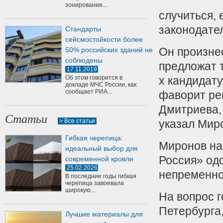
зонирования...
случиться, 
законодате
Стандарты
сейсмостойкости более
Он произнес
50% российских зданий не
соблюдены
предложат т
17.11.2019
Об этом говорится в
х кандидату
докладе МЧС России, как
сообщает РИА...
фаворит ре
Дмитриева,
Статьи
> Все статьи
указал Мир
Гибкая черепица:
Миронов на
идеальный выбор для
Россия» одо
современной кровли
25.02.2026
непременно
В последние годы гибкая
черепица завоевала
широкую...
На вопрос г
Петербурга,
Лучшие материалы для