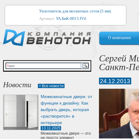
Уплотнитель для москитных сеток (5 мм)
Артикул:
УА.БиК-0015.IV.б
Уплотнитель для алюминиевых окон
О компании
Артикул:
1044
Уплотнитель для деревянных окон
Сергей М
Артикул:
УМ.БиК-0062.IV.б
Санкт-Пе
Уплотнитель лоджиевый для (4, 5, 6 мм)
Артикул:
УА.БиК-0037.IV.б
24.12.2013
Новости
> Все новости
Уплотнитель для деревянных дверей
Межкомнатные двери: от
Артикул:
УК-10.4
функции к дизайну. Как
выбрать дверь, которая
«растворится» в
интерьере
13.11.2025
Межкомнатные двери — это
не просто элемент