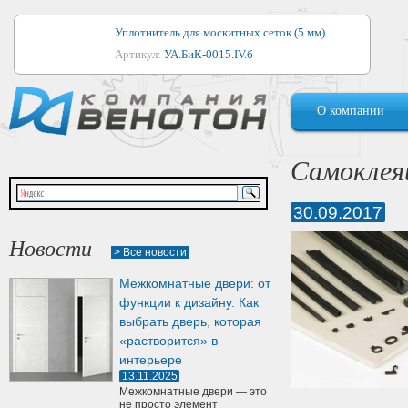
Уплотнитель для москитных сеток (5 мм)
Артикул:
УА.БиК-0015.IV.б
Уплотнитель для алюминиевых окон
О компании
Артикул:
1044
Уплотнитель для деревянных окон
Самоклея
Артикул:
УМ.БиК-0062.IV.б
30.09.2017
Уплотнитель лоджиевый для (4, 5, 6 мм)
Артикул:
УА.БиК-0037.IV.б
Новости
> Все новости
Уплотнитель для деревянных дверей
Межкомнатные двери: от
Артикул:
УК-10.4
функции к дизайну. Как
выбрать дверь, которая
«растворится» в
интерьере
13.11.2025
Межкомнатные двери — это
не просто элемент