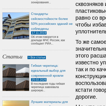
зонирования...
сквозняков 
пластиковы
Стандарты
равно со вр
сейсмостойкости более
чтобы избав
50% российских зданий не
соблюдены
уплотнител
17.11.2019
Об этом говорится в
докладе МЧС России, как
То же само
сообщает РИА...
значительн
этого расш
Статьи
> Все статьи
известно уп
Гибкая черепица:
так и по ка
идеальный выбор для
конструкци
современной кровли
25.02.2026
воспользов
В последние годы гибкая
черепица завоевала
кстати гово
широкую...
дорогие.
Лучшие материалы для