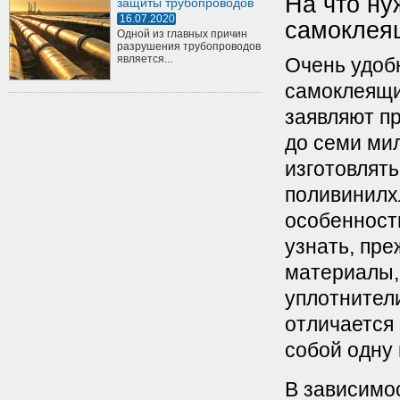
На что ну
защиты трубопроводов
16.07.2020
самоклея
Одной из главных причин
разрушения трубопроводов
является...
Очень удоб
самоклеящи
заявляют п
до семи ми
изготовлять
поливинилх
особенности
узнать, пре
материалы,
уплотнител
отличается
собой одну 
В зависимо