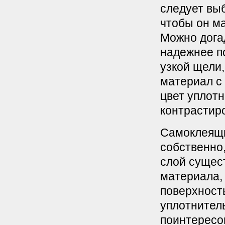
следует выб
чтобы он ма
Можно дога
надежнее п
узкой щели,
материал с 
цвет уплотн
контрастиро
Самоклеящи
собственно,
слой сущес
материала, 
поверхность
уплотнител
поинтересов