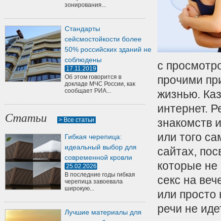
зонирования...
Стандарты
сейсмостойкости более
50% российских зданий не
соблюдены
с просмотр
17.11.2019
Об этом говорится в
прочими пр
докладе МЧС России, как
сообщает РИА...
жизнью. Каз
интернет. Р
Статьи
> Все статьи
знакомств и
или того са
Гибкая черепица:
идеальный выбор для
сайтах, по
современной кровли
которые не
25.02.2026
В последние годы гибкая
секс на веч
черепица завоевала
широкую...
или просто 
речи не иде
Лучшие материалы для