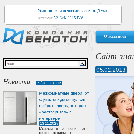
Уплотнитель для москитных сеток (5 мм)
Артикул:
УА.БиК-0015.IV.б
Уплотнитель для алюминиевых окон
О компании
Артикул:
1044
Уплотнитель для деревянных окон
Сайт зна
Артикул:
УМ.БиК-0062.IV.б
05.02.2013
Уплотнитель лоджиевый для (4, 5, 6 мм)
Артикул:
УА.БиК-0037.IV.б
Новости
> Все новости
Уплотнитель для деревянных дверей
Межкомнатные двери: от
Артикул:
УК-10.4
функции к дизайну. Как
выбрать дверь, которая
«растворится» в
интерьере
13.11.2025
Межкомнатные двери — это
не просто элемент