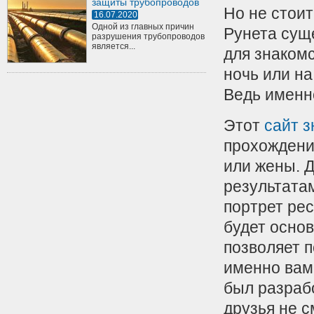
защиты трубопроводов
Но не стоит
16.07.2020
Одной из главных причин
Рунета сущ
разрушения трубопроводов
является...
для знакомс
ночь или на
Ведь именн
Этот
сайт 
прохождени
или жены. Д
результатам
портрет рес
будет основ
позволяет 
именно вам
был разраб
друзья не с