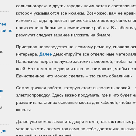
солнечногорске и других городах начинается с составлени
котором указываются все нюансы. Возможно, вам не нравит
изменить, тогда придется привлекать соответствующих спе
лее
произвести небольшие косметические работы. В любом сл
ний не
результат следует заранее изложить на бумаге.
Приступая непосредственно к самому ремонту, сначала ос
ак
интерьера.
Далее
демонтируйте все отделочные материалы
Напольное покрытие лучше застелить клеенкой, чтобы на н
клей. На этом этапе двери и окна не снимаются, чтобы не 
Единственное, что можно сделать – это снять обналичник.
Самая грязная работа, которую стоит выполнять первой – 
ля
электропроводку. Здесь важно продумать, где и что будет 
и
разметить на стенах основные места для кабелей, чтобы 
ая
каналы.
Далее уже можно заменить двери и окна, так как грязных р
установка этих элементов сама по себе достаточно пыльна
для