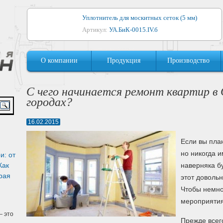
Уплотнитель для москитных сеток (5 мм)
Артикул:
УА.БиК-0015.IV.б
Уплотнитель для алюминиевых окон
О компании
Продукция
Производство
Артикул:
1044
Уплотнитель для деревянных окон
С чего начинается ремонт квартир в 
Артикул:
УМ.БиК-0062.IV.б
городах?
Уплотнитель лоджиевый для (4, 5, 6 мм)
16.02.2015
Артикул:
УА.БиК-0037.IV.б
Если вы пла
Уплотнитель для деревянных дверей
но никогда 
и: от
Артикул:
УК-10.4
Как
наверняка бу
рая
этот доволь
Чтобы немно
мероприятия
 это
Прежде всег