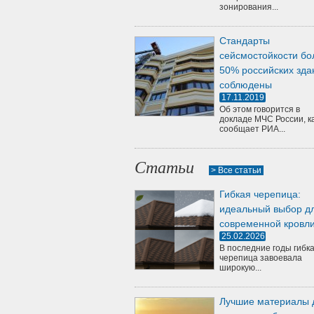
зонирования...
Стандарты
сейсмостойкости бо
50% российских зда
соблюдены
17.11.2019
Об этом говорится в
докладе МЧС России, к
сообщает РИА...
Статьи
> Все статьи
Гибкая черепица:
идеальный выбор д
современной кровл
25.02.2026
В последние годы гибк
черепица завоевала
широкую...
Лучшие материалы 