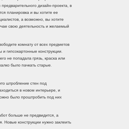
я предварительного дизайн-проекта, в
ся планировка и вы хотите ее
циалистов, а возможно, вы хотите
учае свою деятельность и желаемый
вободите комнату от всех предметов
 и гипсокартонные конструкции.
его не попадала грязь, краска или
жалко было пачкать старые.
это штробление стен под
находиться в новом интерьере, и
можно было проштробить под них
абот больше не предвидится, а
я. Новые конструкции нужно заклеить