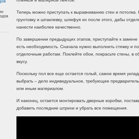
пленкой и малярной лентой.
дов
ин
Теперь можно приступать к выравниванию стен и потолка. 
одов
грунтовку и шпаклевку, шлифуя их после этого, дабы отд
нанести наиболее качественно.
По завершении предыдущих этапов, приступайте к замене 
есть необходимость. Сначала нужно выполнить стяжку и по
отделочным работам. Поклейте обои, покрасьте стены, в 
вкусу.
Поскольку пол все еще остается голый, самое время укла
выбрать – дело индивидуальное, требующее предварительно
или иным материалом.
И наконец, остается монтировать дверные коробки, постави
добавить последние штрихи и убрать все помещения.