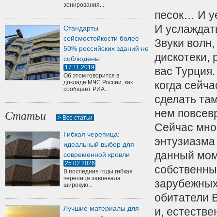
зонирования...
песок… И уе
И услаждат
Стандарты
сейсмостойкости более
Звуки волн,
50% российских зданий не
дискотеки, 
соблюдены
17.11.2019
вас Турция.
Об этом говорится в
докладе МЧС России, как
когда сейча
сообщает РИА...
сделать там
нем повсев
Статьи
> Все статьи
Сейчас мно
Гибкая черепица:
энтузиазма
идеальный выбор для
данный мом
современной кровли
25.02.2026
собственны
В последние годы гибкая
черепица завоевала
зарубежных
широкую...
обитатели В
Лучшие материалы для
и, естестве