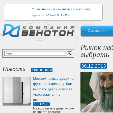
Уплотнитель для москитных сеток (5 мм)
Артикул:
УА.БиК-0015.IV.б
Уплотнитель для алюминиевых окон
О компании
Артикул:
1044
Уплотнитель для деревянных окон
Рынок не
Артикул:
УМ.БиК-0062.IV.б
выбрать
Уплотнитель лоджиевый для (4, 5, 6 мм)
Артикул:
УА.БиК-0037.IV.б
30.12.2013
Новости
> Все новости
Уплотнитель для деревянных дверей
Межкомнатные двери: от
Артикул:
УК-10.4
функции к дизайну. Как
выбрать дверь, которая
«растворится» в
интерьере
13.11.2025
Межкомнатные двери — это
не просто элемент