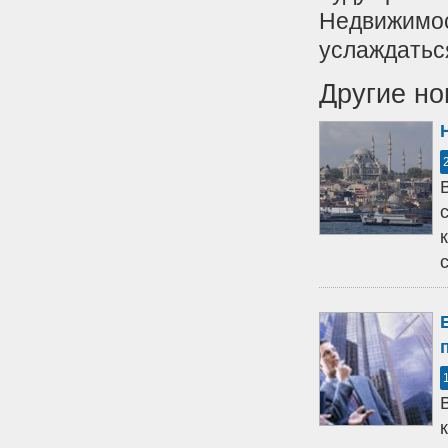
Недвижимос
услаждатьс
Другие но