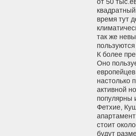
от 50 тыс.е
квадратный 
время тут 
климатичес
так же невы
пользуются 
К более пр
Оно пользу
европейцев.
настолько 
активной н
популярны 
Фетхие, Ку
апартаменты
стоит около
будут разм