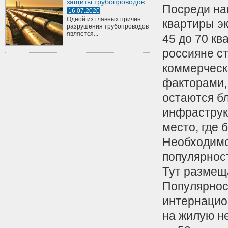
защиты трубопроводов
Посреди на
16.07.2020
Одной из главных причин
квартиры э
разрушения трубопроводов
является...
45 до 70 кв
россияне с
коммерческ
факторами,
остаются бл
инфраструкт
место, где
Необходимо
популярнос
Тут размещ
Популярнос
интернацио
на жилую н