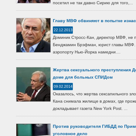
посетил не так давно Сирию для того,...
Главу МВФ обвиняют в попытке изна
22.12.2013
Доминик Стросс-Кан, директор МВФ, не п
Бенджамин Брэфман, юрист главы МВФ.
аэропорту Нью-Йорка намедни....
Жертва сексуального преступления Д
доме для больных СПИДом
09.02.2014
Оказалось, что жертва сексапильного з
Кана снимала жилище в домах, где про
докладывает газета New York Post. ...
Против руководителя ГИБДД по Прим
уголовное дело