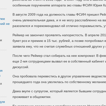
особенным поручениям аппарата экс-главы ФСИН Юрия К
В августе 2009 года на должность главы ФСИН пришел Рей
лее
очень увлекательная дама, и я не могу расслабленно на вас
ний не
разозлился и порекомендовал ей отлично поразмыслить, у
Реймер не закончил проявлять напористость. В апреле 20
ак
букет роз и премию в 15 тыс. рублей, а позже попробовал
заявила ему, что не считая служебных отношений других у 
После чего Реймер стал собирать на нее компромат. В фе
еще 2-мя сотрудницами вызвал ее в собственный кабинет 
дискуссий.
ля
и
Она пробовала перевестись в другое управление ведомства
прошедшего года она уволилась по собственному желанию
ая
Дама вкупе с супругом, который является бывшим сотруд
проживает в общежитии.
для