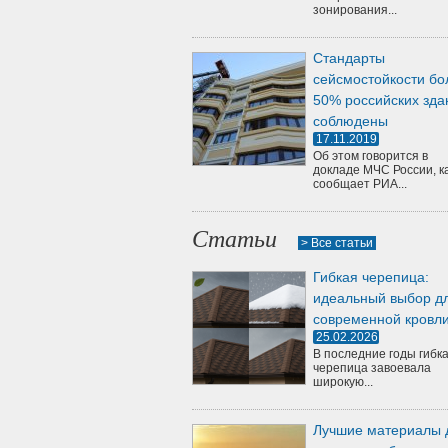
зонирования...
Стандарты
сейсмостойкости бо
50% российских зда
соблюдены
17.11.2019
Об этом говорится в
докладе МЧС России, к
сообщает РИА...
Статьи
> Все статьи
Гибкая черепица:
идеальный выбор д
современной кровл
25.02.2026
В последние годы гибк
черепица завоевала
широкую...
Лучшие материалы 