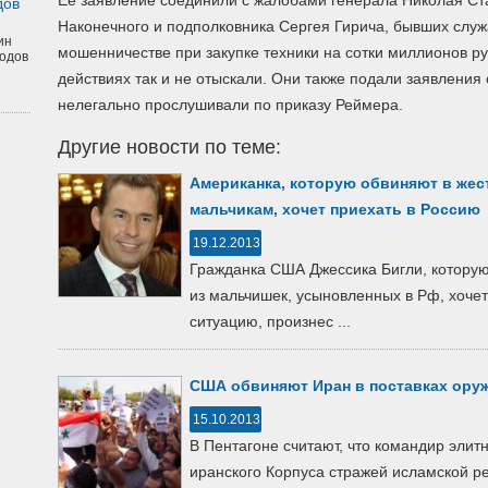
Ее заявление соединили с жалобами генерала Николая Ст
дов
Наконечного и подполковника Сергея Гирича, бывших слу
ин
мошенничестве при закупке техники на сотки миллионов ру
одов
действиях так и не отыскали. Они также подали заявления
нелегально прослушивали по приказу Реймера.
Другие новости по теме:
Американка, которую обвиняют в жес
мальчикам, хочет приехать в Россию
19.12.2013
Гражданка США Джессика Бигли, которую
из мальчишек, усыновленных в Рф, хочет
ситуацию, произнес ...
США обвиняют Иран в поставках ору
15.10.2013
В Пентагоне считают, что командир элит
иранского Корпуса стражей исламской 