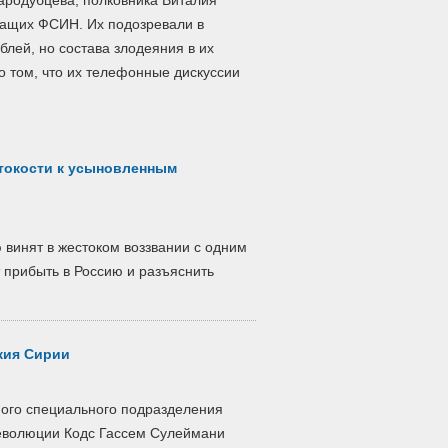
ародубцева, полковника Виталия
жащих ФСИН. Их подозревали в
блей, но состава злодеяния в их
 о том, что их телефонные дискуссии
токости к усыновленным
 винят в жестоком воззвании с одним
 прибыть в Россию и разъяснить
жия Сирии
ного специального подразделения
революции Кодс Гассем Сулеймани