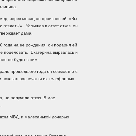
алинина.
мер, через месяц он произнес ей: «Вы
 глядеть!». Услышав в ответ отказ, он
тверждает дама.
10 года на ее рождения он подарил ей
 ее поцеловать. Екатерина вырвалась и
нее не будет с ним.
врале прошедшего года он совместно с
и показал распечатки их телефонных
, но получила отказ. В мае
.
ником МВД, и малеханькой дочерью