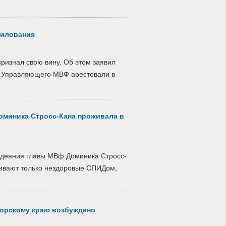
силования
ризнал свою вину. Об этом заявил
 Управляющего МВФ арестовали в
оминика Стросс-Кана проживала в
лодеяния главы МВф Доминика Стросс-
живают только нездоровые СПИДом,
орскому краю возбуждено