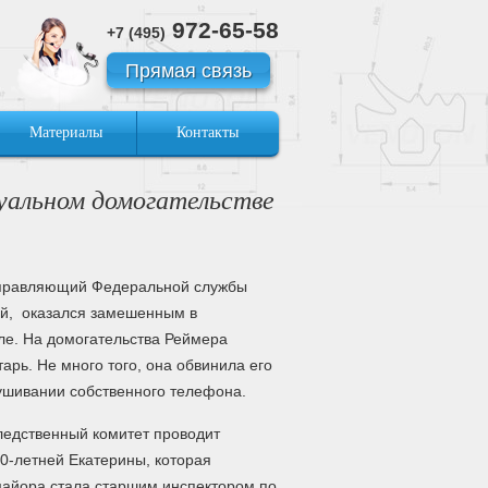
972-65-58
+7 (495)
Прямая связь
Материалы
Контакты
уальном домогательстве
управляющий Федеральной службы
й, оказался замешенным в
ле. На домогательства Реймера
тарь. Не много того, она обвинила его
ушивании собственного телефона.
едственный комитет проводит
0-летней Екатерины, которая
 майора стала старшим инспектором по