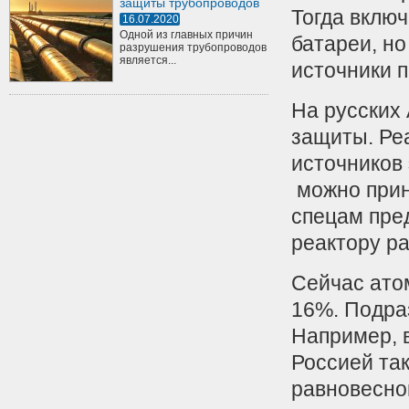
защиты трубопроводов
Тогда вклю
16.07.2020
Одной из главных причин
батареи, н
разрушения трубопроводов
является...
источники 
На русских
защиты. Ре
источников 
можно прин
спецам пре
реактору ра
Сейчас ато
16%. Подра
Например, 
Россией так
равновесно