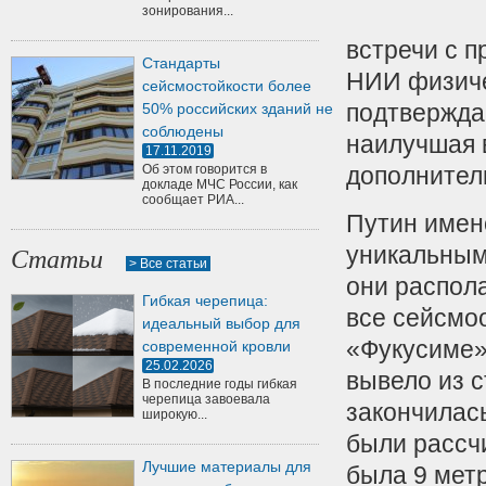
зонирования...
встречи с 
Стандарты
НИИ физиче
сейсмостойкости более
подтвержда
50% российских зданий не
соблюдены
наилучшая 
17.11.2019
Об этом говорится в
дополнител
докладе МЧС России, как
сообщает РИА...
Путин имен
уникальным 
Статьи
> Все статьи
они распола
Гибкая черепица:
все сейсмоо
идеальный выбор для
«Фукусиме»
современной кровли
25.02.2026
вывело из с
В последние годы гибкая
черепица завоевала
закончилас
широкую...
были рассчи
Лучшие материалы для
была 9 мет