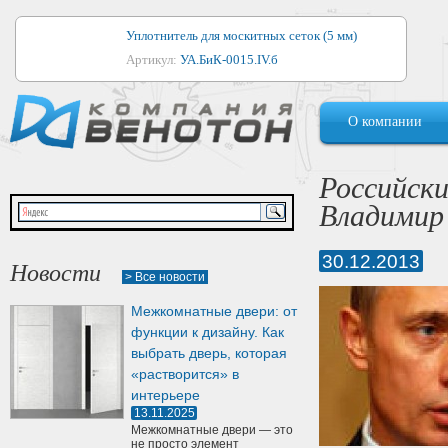
Уплотнитель для москитных сеток (5 мм)
Артикул:
УА.БиК-0015.IV.б
Уплотнитель для алюминиевых окон
О компании
Артикул:
1044
Уплотнитель для деревянных окон
Российски
Артикул:
УМ.БиК-0062.IV.б
Владимир
Уплотнитель лоджиевый для (4, 5, 6 мм)
Артикул:
УА.БиК-0037.IV.б
30.12.2013
Новости
> Все новости
Уплотнитель для деревянных дверей
Межкомнатные двери: от
Артикул:
УК-10.4
функции к дизайну. Как
выбрать дверь, которая
«растворится» в
интерьере
13.11.2025
Межкомнатные двери — это
не просто элемент