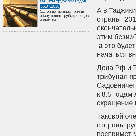
защиты трубопроводов
16.07.2020
А в Таджики
Одной из главных причин
разрушения трубопроводов
страны 201
является...
окончатель
этим безиз
а это буде
начаться в
Дела Рф и Т
трибунал п
Садовничего
к 8,5 годам
скрещение 
Таковой оче
стороны ру
воспримет 