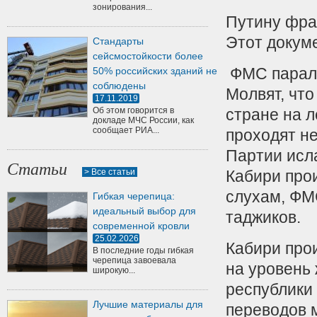
зонирования...
Путину фра
Этот докум
Стандарты
сейсмостойкости более
ФМС паралл
50% российских зданий не
соблюдены
Молвят, что
17.11.2019
Об этом говорится в
стране на 
докладе МЧС России, как
сообщает РИА...
проходят не
Партии исл
Статьи
> Все статьи
Кабири прои
слухам, ФМ
Гибкая черепица:
идеальный выбор для
таджиков.
современной кровли
25.02.2026
Кабири прои
В последние годы гибкая
черепица завоевала
на уровень 
широкую...
республики
Лучшие материалы для
переводов 