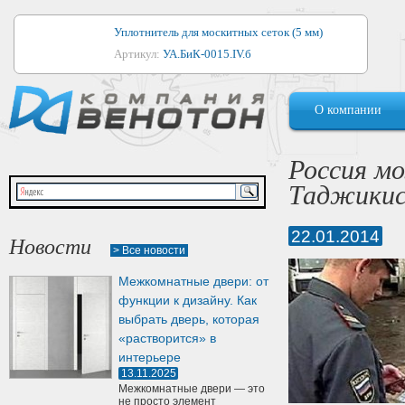
Уплотнитель для москитных сеток (5 мм)
Артикул:
УА.БиК-0015.IV.б
Уплотнитель для алюминиевых окон
О компании
Артикул:
1044
Уплотнитель для деревянных окон
Россия м
Артикул:
УМ.БиК-0062.IV.б
Таджики
Уплотнитель лоджиевый для (4, 5, 6 мм)
Артикул:
УА.БиК-0037.IV.б
22.01.2014
Новости
> Все новости
Уплотнитель для деревянных дверей
Межкомнатные двери: от
Артикул:
УК-10.4
функции к дизайну. Как
выбрать дверь, которая
«растворится» в
интерьере
13.11.2025
Межкомнатные двери — это
не просто элемент