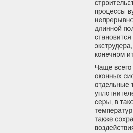
строительс
процессы в
непрерывно
длинной пол
становится 
экструдера,
конечном ит
Чаще всего
оконных си
отдельные 
уплотнител
серы, в так
температуры
также сохра
воздействи