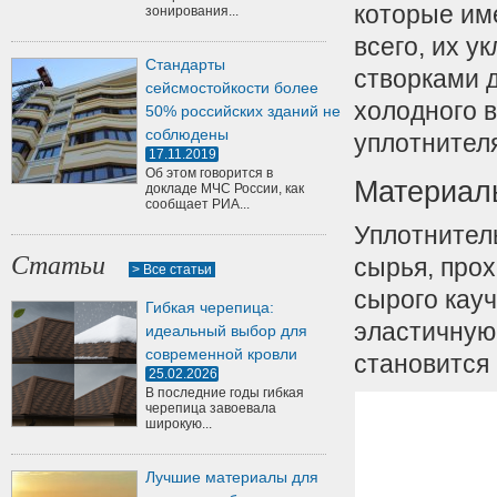
которые им
зонирования...
всего, их 
Стандарты
створками д
сейсмостойкости более
холодного 
50% российских зданий не
соблюдены
уплотнителя
17.11.2019
Об этом говорится в
Материалы
докладе МЧС России, как
сообщает РИА...
Уплотнител
Статьи
сырья, прох
> Все статьи
сырого кау
Гибкая черепица:
эластичную 
идеальный выбор для
современной кровли
становится
25.02.2026
В последние годы гибкая
черепица завоевала
широкую...
Лучшие материалы для