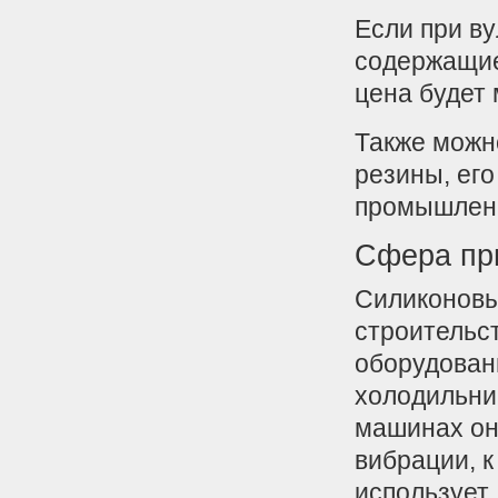
Если при в
содержащие 
цена будет
Также можн
резины, ег
промышлен
Сфера пр
Силиконовы
строительс
оборудовани
холодильни
машинах он
вибрации, 
использует