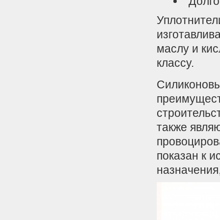
Долго
Уплотнител
изготавлива
маслу и кис
классу.
Силиконовы
преимуществ
строительс
также явля
провоциров
показан к 
назначения,