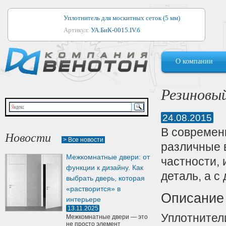
Уплотнитель для москитных сеток (5 мм)
Артикул:
УА.БиК-0015.IV.б
Уплотнитель для алюминиевых окон
О компании
Артикул:
1044
Уплотнитель для деревянных окон
Резиновы
Артикул:
УМ.БиК-0062.IV.б
24.08.2015
Уплотнитель лоджиевый для (4, 5, 6 мм)
В современ
Артикул:
УА.БиК-0037.IV.б
Новости
> Все новости
различные 
Уплотнитель для деревянных дверей
Межкомнатные двери: от
частности, 
Артикул:
УК-10.4
функции к дизайну. Как
деталь, а с
выбрать дверь, которая
«растворится» в
Описание
интерьере
13.11.2025
Уплотнител
Межкомнатные двери — это
не просто элемент