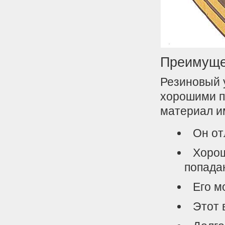
Преимуще
Резиновый 
хорошими п
материал и
Он от
Хорош
попада
Его м
Этот 