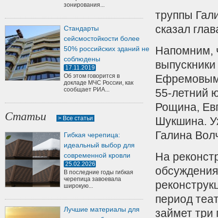
зонирования...
труппы Гал
сказал гла
Стандарты
сейсмостойкости более
Напомним, 
50% российских зданий не
соблюдены
выпускники
17.11.2019
Об этом говорится в
Ефремовым.
докладе МЧС России, как
сообщает РИА...
55-летний 
Рощина, Ев
Статьи
> Все статьи
Шукшина. У
Галина Волч
Гибкая черепица:
идеальный выбор для
На реконст
современной кровли
25.02.2026
обсуждения
В последние годы гибкая
черепица завоевала
реконструк
широкую...
период теат
Лучшие материалы для
займет три 