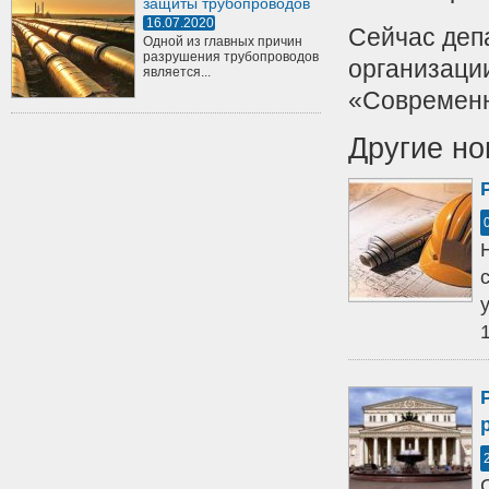
защиты трубопроводов
16.07.2020
Сейчас деп
Одной из главных причин
разрушения трубопроводов
организации
является...
«Современн
Другие но
1