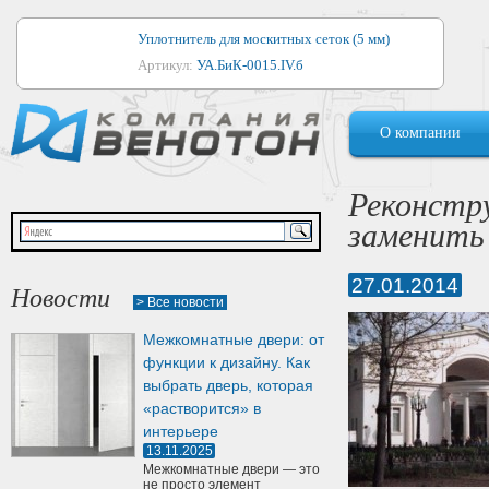
Уплотнитель для москитных сеток (5 мм)
Артикул:
УА.БиК-0015.IV.б
Уплотнитель для алюминиевых окон
О компании
Артикул:
1044
Уплотнитель для деревянных окон
Реконстр
Артикул:
УМ.БиК-0062.IV.б
заменить
Уплотнитель лоджиевый для (4, 5, 6 мм)
Артикул:
УА.БиК-0037.IV.б
27.01.2014
Новости
> Все новости
Уплотнитель для деревянных дверей
Межкомнатные двери: от
Артикул:
УК-10.4
функции к дизайну. Как
выбрать дверь, которая
«растворится» в
интерьере
13.11.2025
Межкомнатные двери — это
не просто элемент