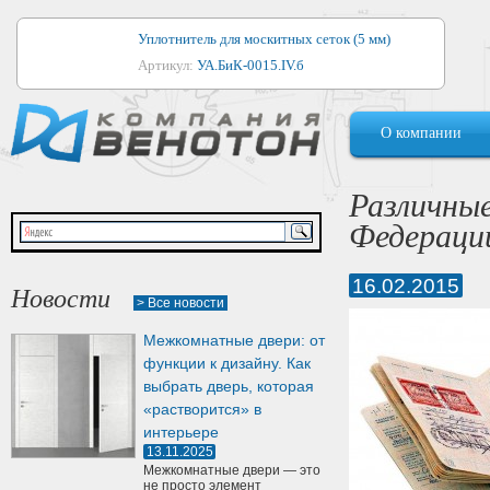
Уплотнитель для москитных сеток (5 мм)
Артикул:
УА.БиК-0015.IV.б
Уплотнитель для алюминиевых окон
О компании
Артикул:
1044
Уплотнитель для деревянных окон
Различные
Артикул:
УМ.БиК-0062.IV.б
Федераци
Уплотнитель лоджиевый для (4, 5, 6 мм)
Артикул:
УА.БиК-0037.IV.б
16.02.2015
Новости
> Все новости
Уплотнитель для деревянных дверей
Межкомнатные двери: от
Артикул:
УК-10.4
функции к дизайну. Как
выбрать дверь, которая
«растворится» в
интерьере
13.11.2025
Межкомнатные двери — это
не просто элемент