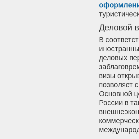
оформлен
туристическ
Деловой в
В соответс
иностранны
деловых пе
заблаговре
визы откры
позволяет 
Основной ц
России в т
внешнеэкон
коммерческ
международ