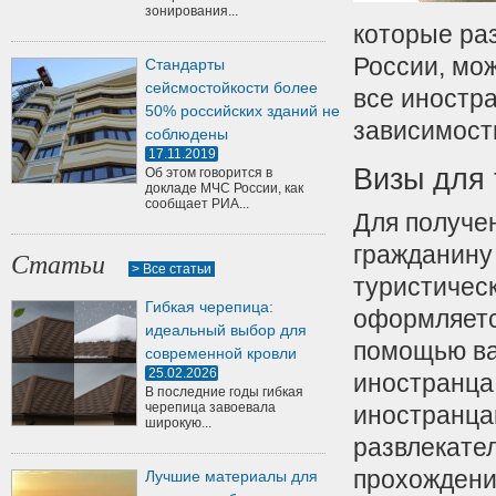
зонирования...
которые раз
России, мож
Стандарты
сейсмостойкости более
все иностр
50% российских зданий не
зависимости
соблюдены
17.11.2019
Визы для 
Об этом говорится в
докладе МЧС России, как
сообщает РИА...
Для получе
гражданину
Статьи
> Все статьи
туристичес
Гибкая черепица:
оформляетс
идеальный выбор для
помощью ва
современной кровли
25.02.2026
иностранца
В последние годы гибкая
черепица завоевала
иностранца
широкую...
развлекате
прохождени
Лучшие материалы для