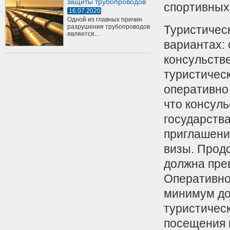
защиты трубопроводов
спортивных
16.07.2020
Одной из главных причин
разрушения трубопроводов
Туристичес
является...
вариантах: 
консульств
туристичес
оперативно
что консул
государств
приглашени
визы. Прод
должна пре
Оперативно
минимум до
туристичес
посещения 