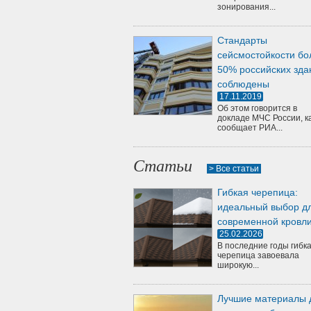
зонирования...
Стандарты
сейсмостойкости бо
50% российских зда
соблюдены
17.11.2019
Об этом говорится в
докладе МЧС России, к
сообщает РИА...
Статьи
> Все статьи
Гибкая черепица:
идеальный выбор д
современной кровл
25.02.2026
В последние годы гибк
черепица завоевала
широкую...
Лучшие материалы 