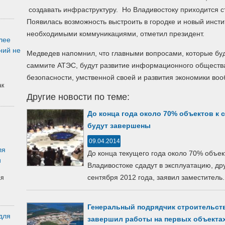
создавать инфраструктуру. Но Владивостоку приходится с
Появилась возможность выстроить в городке и новый инстит
необходимыми коммуникациями, отметил президент.
лее
ний не
Медведев напомнил, что главными вопросами, которые буд
саммите АТЭС, будут развитие информационного обществ
безопасности, умственной своей и развития экономики во
ак
Другие новости по теме:
До конца года около 70% объектов к
будут завершены
09.04.2014
ля
До конца текущего года около 70% объе
и
Владивостоке сдадут в эксплуатацию, др
сентября 2012 года, заявил заместитель.
ая
Генеральный подрядчик строительст
для
завершил работы на первых объект