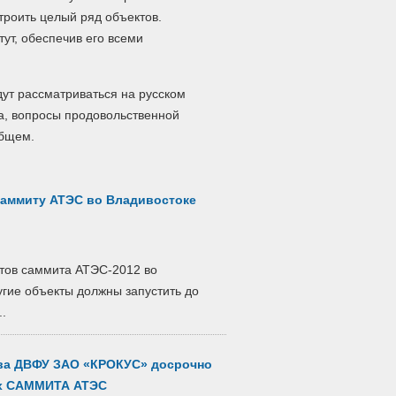
троить целый ряд объектов.
ут, обеспечив его всеми
ут рассматриваться на русском
а, вопросы продовольственной
общем.
 саммиту АТЭС во Владивостоке
ктов саммита АТЭС-2012 во
угие объекты должны запустить до
..
ва ДВФУ ЗАО «КРОКУС» досрочно
ах САММИТА АТЭС