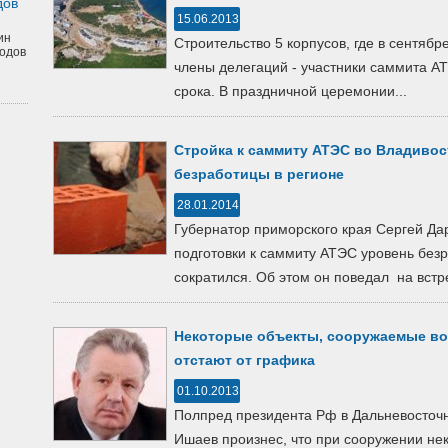
дов
15.06.2013
ин
Строительство 5 корпусов, где в сентябр
одов
члены делегаций - участники саммита А
срока. В праздничной церемонии...
Стройка к саммиту АТЭС во Владивос
безработицы в регионе
28.01.2014
Губернатор приморского края Сергей Дар
подготовки к саммиту АТЭС уровень без
сократился. Об этом он поведал на встре
Некоторые объекты, сооружаемые во
отстают от графика
01.10.2013
Полпред президента Рф в Дальневосточ
Ишаев произнес, что при сооружении не