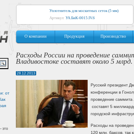
Уплотнитель для москитных сеток (5 мм)
Артикул:
УА.БиК-0015.IV.б
Уплотнитель для алюминиевых окон
О компании
Продукция
Производство
Артикул:
1044
Уплотнитель для деревянных окон
Расходы России на проведение самм
Артикул:
УМ.БиК-0062.IV.б
Владивостоке составят около 5 млрд.
Уплотнитель лоджиевый для (4, 5, 6 мм)
28.12.2013
Артикул:
УА.БиК-0037.IV.б
Русский президент Д
Уплотнитель для деревянных дверей
конференции в Гонол
и: от
Артикул:
УК-10.4
Как
проведение саммита 
рая
составят 5 миллиардо
городской инфрастру
Расходы на проведен
 это
120 млн. баксов, так 