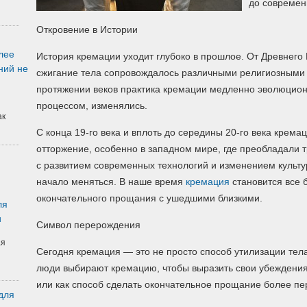
до современ
Откровение в Истории
лее
История кремации уходит глубоко в прошлое. От Древнего 
ний не
сжигание тела сопровождалось различными религиозными 
протяжении веков практика кремации медленно эволюциони
процессом, изменялись.
ак
С конца 19-го века и вплоть до середины 20-го века крема
отторжение, особенно в западном мире, где преобладали 
с развитием современных технологий и изменением культ
начало меняться. В наше время
кремация
становится все 
окончательного прощания с ушедшими близкими.
ля
и
Символ перерождения
ая
Сегодня кремация — это не просто способ утилизации тел
люди выбирают кремацию, чтобы выразить свои убеждения
или как способ сделать окончательное прощание более п
для