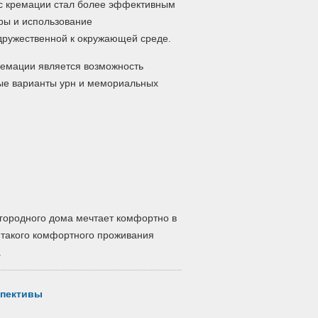
сс кремации стал более эффективным
ры и использование
дружественной к окружающей среде.
ремации является возможность
ые варианты урн и мемориальных
агородного дома мечтает комфортно в
й такого комфортного проживания
.
спективы