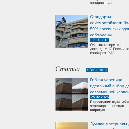
зонирования...
Стандарты
сейсмостойкости бо
50% российских зда
соблюдены
17.11.2019
Об этом говорится в
докладе МЧС России, к
сообщает РИА...
Статьи
> Все статьи
Гибкая черепица:
идеальный выбор д
современной кровл
25.02.2026
В последние годы гибк
черепица завоевала
широкую...
Лучшие материалы 