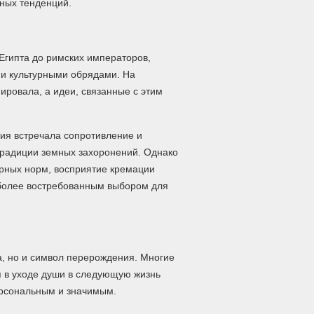
ных тенденций.
Египта до римских императоров,
и культурными обрядами. На
ровала, а идеи, связанные с этим
ция встречала сопротивление и
традиции земных захоронений. Однако
урных норм, восприятие кремации
более востребованным выбором для
а, но и символ перерождения. Многие
 в уходе души в следующую жизнь
ерсональным и значимым.