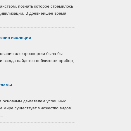
анством, познать которое стремилось
цивилизации. В древнейшее время
ения изоляции
зования электроэнергии была бы
ки всегда найдется поблизости прибор,
кламы
я основным двигателем успешных
м мире существует множество видов
..