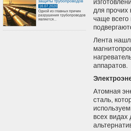
изготовлени
защиты трубопроводов
16.07.2020
для прочих
Одной из главных причин
разрушения трубопроводов
чаще всего 
является...
подвергают
Лента нашл
магнитопро
нагревател
аппаратов.
Электроэн
Атомная эн
сталь, кото
используем
всех видах 
альтернати