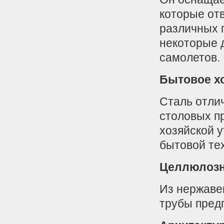
которые от
различных г
некоторые д
самолетов.
Бытовое х
Сталь отли
столовых пр
хозяйской у
бытовой те
Целлюлозн
Из нержаве
трубы пред