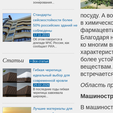
зонирования...
посуду. А 
Стандарты
сейсмостойкости более
в химическ
50% российских зданий не
фармацевти
соблюдены
17.11.2019
Благодаря 
Об этом говорится в
докладе МЧС России, как
ко многим 
сообщает РИА...
характерист
более усто
Статьи
> Все статьи
веществам.
Гибкая черепица:
встречается 
идеальный выбор для
современной кровли
Область п
25.02.2026
В последние годы гибкая
черепица завоевала
Машиностр
широкую...
В машиност
Лучшие материалы для