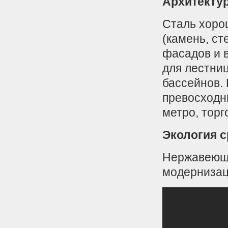
Архитектур
Сталь хоро
(камень, ст
фасадов и в
для лестниц
бассейнов. 
превосходн
метро, торг
Экология 
Нержавеюща
модернизац