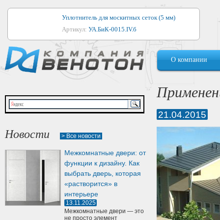
Уплотнитель для москитных сеток (5 мм)
Артикул:
УА.БиК-0015.IV.б
Уплотнитель для алюминиевых окон
О компании
Артикул:
1044
Уплотнитель для деревянных окон
Применен
Артикул:
УМ.БиК-0062.IV.б
21.04.2015
Уплотнитель лоджиевый для (4, 5, 6 мм)
Артикул:
УА.БиК-0037.IV.б
Новости
> Все новости
Уплотнитель для деревянных дверей
Межкомнатные двери: от
Артикул:
УК-10.4
функции к дизайну. Как
выбрать дверь, которая
«растворится» в
интерьере
13.11.2025
Межкомнатные двери — это
не просто элемент