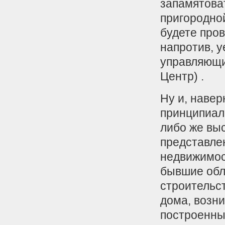
запамятоват
пригородной
будете пров
напротив, у
управляющи
Центр) .
Ну и, навер
принципиал
либо же выс
представлен
недвижимост
бывшие обл
строительст
дома, возни
построенны