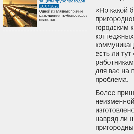
защиты трубопроводов
16.07.2020
«Но какой б
Одной из главных причин
разрушения трубопроводов
пригородног
является...
городским 
коттеджных
коммуникац
есть ли ту
работниками
для вас на 
проблема.
Более прин
неизменной
изготовлено
навряд ли 
пригородны