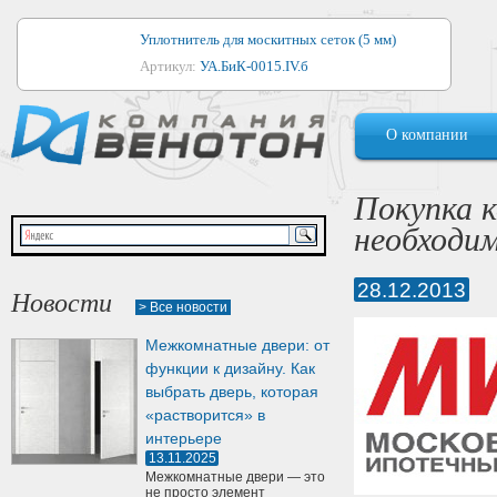
Уплотнитель для москитных сеток (5 мм)
Артикул:
УА.БиК-0015.IV.б
Уплотнитель для алюминиевых окон
О компании
Артикул:
1044
Уплотнитель для деревянных окон
Покупка 
Артикул:
УМ.БиК-0062.IV.б
необходи
Уплотнитель лоджиевый для (4, 5, 6 мм)
Артикул:
УА.БиК-0037.IV.б
28.12.2013
Новости
> Все новости
Уплотнитель для деревянных дверей
Межкомнатные двери: от
Артикул:
УК-10.4
функции к дизайну. Как
выбрать дверь, которая
«растворится» в
интерьере
13.11.2025
Межкомнатные двери — это
не просто элемент