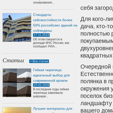
зонирования...
себя загор
Стандарты
Для кого-ли
сейсмостойкости более
дача, кто-т
50% российских зданий не
соблюдены
полностью р
17.11.2019
Об этом говорится в
покупаемым
докладе МЧС России, как
сообщает РИА...
двухуровне
квадратных 
Статьи
> Все статьи
Очередной 
Гибкая черепица:
Естественн
идеальный выбор для
полянка в п
современной кровли
25.02.2026
окружения 
В последние годы гибкая
черепица завоевала
поселок биз
широкую...
ландшафту 
Лучшие материалы для
вашего дом