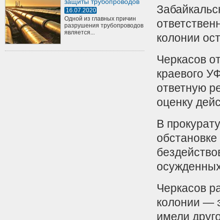
защиты трубопроводов
Забайкальс
16.07.2020
Одной из главных причин
ответствен
разрушения трубопроводов
является...
колонии ос
Черкасов о
краевого У
ответную р
оценку дейс
В прокурат
обстановке 
бездейство
осужденных
Черкасов ра
колонии — 
имели друг