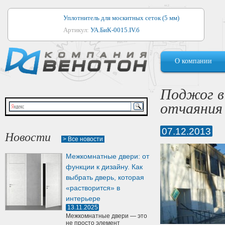
Уплотнитель для москитных сеток (5 мм)
Артикул:
УА.БиК-0015.IV.б
Уплотнитель для алюминиевых окон
О компании
Артикул:
1044
Уплотнитель для деревянных окон
Поджог в
Артикул:
УМ.БиК-0062.IV.б
отчаяния
Уплотнитель лоджиевый для (4, 5, 6 мм)
Артикул:
УА.БиК-0037.IV.б
07.12.2013
Новости
> Все новости
Уплотнитель для деревянных дверей
Межкомнатные двери: от
Артикул:
УК-10.4
функции к дизайну. Как
выбрать дверь, которая
«растворится» в
интерьере
13.11.2025
Межкомнатные двери — это
не просто элемент