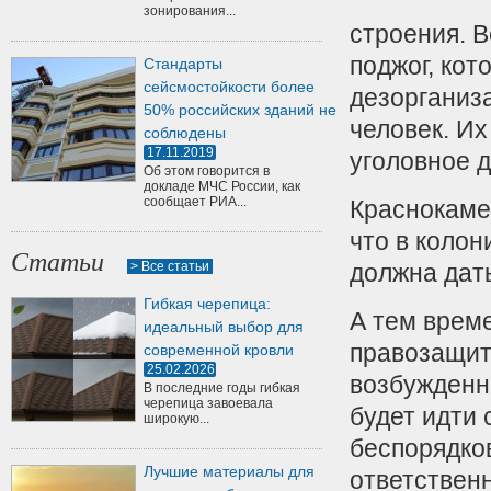
зонирования...
строения. В
поджог, кот
Стандарты
сейсмостойкости более
дезорганиз
50% российских зданий не
человек. Их
соблюдены
17.11.2019
уголовное д
Об этом говорится в
докладе МЧС России, как
сообщает РИА...
Краснокаме
что в колон
Статьи
> Все статьи
должна дат
Гибкая черепица:
А тем врем
идеальный выбор для
правозащитн
современной кровли
25.02.2026
возбужденн
В последние годы гибкая
черепица завоевала
будет идти
широкую...
беспорядков
Лучшие материалы для
ответствен