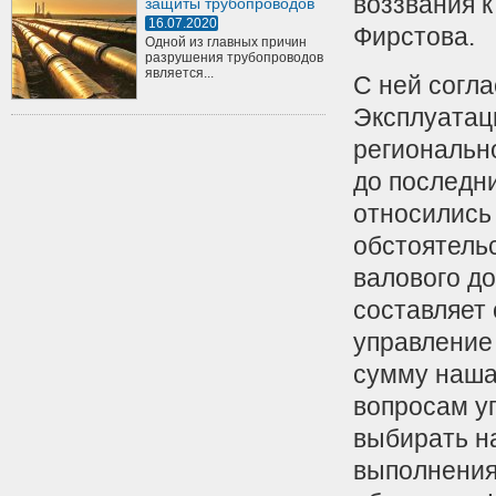
воззвания 
защиты трубопроводов
16.07.2020
Фирстова.
Одной из главных причин
разрушения трубопроводов
является...
С ней согл
Эксплуатац
региональн
до последн
относились
обстоятель
валового до
составляет 
управление 
сумму наша 
вопросам у
выбирать н
выполнения