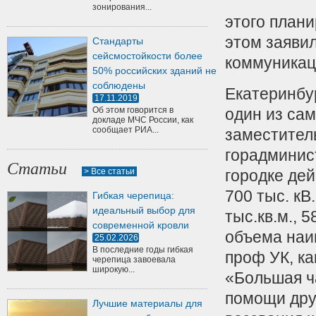
зонирования...
этого плани
этом заяви
Стандарты
сейсмостойкости более
коммуникац
50% российских зданий не
соблюдены
Екатеринбу
17.11.2019
Об этом говорится в
один из сам
докладе МЧС России, как
сообщает РИА...
заместител
горадминис
Статьи
> Все статьи
городке де
700 тыс.
кВ.
Гибкая черепица:
идеальный выбор для
тыс.кв.м., 
современной кровли
объема наи
25.02.2026
В последние годы гибкая
проф УК, ка
черепица завоевала
широкую...
«Большая ч
помощи дру
Лучшие материалы для