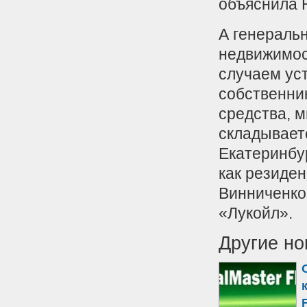
объяснила 
А генераль
недвижимос
случаем уст
собственник
средства, м
складываетс
Екатеринбу
как резиде
Винниченко
«Лукойл».
Другие но