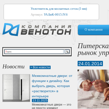
Уплотнитель для москитных сеток (5 мм)
Артикул:
УА.БиК-0015.IV.б
Уплотнитель для алюминиевых окон
О компании
Артикул:
1044
Уплотнитель для деревянных окон
Питерска
Артикул:
УМ.БиК-0062.IV.б
рынок уп
Уплотнитель лоджиевый для (4, 5, 6 мм)
Артикул:
УА.БиК-0037.IV.б
24.01.2014
Новости
> Все новости
Уплотнитель для деревянных дверей
Межкомнатные двери: от
Артикул:
УК-10.4
функции к дизайну. Как
выбрать дверь, которая
«растворится» в
интерьере
13.11.2025
Межкомнатные двери — это
не просто элемент