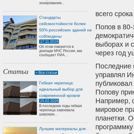
зонирования...
всего срок
Стандарты
сейсмостойкости более
Попов в 80-
50% российских зданий не
демократич
соблюдены
17.11.2019
выборах и с
Об этом говорится в
докладе МЧС России, как
через год у
сообщает РИА...
Последние 
Статьи
> Все статьи
управлял И
публиковал 
Гибкая черепица:
идеальный выбор для
Попову при
современной кровли
Например, 
25.02.2026
В последние годы гибкая
мировое пр
черепица завоевала
широкую...
планетки. О
программку 
Лучшие материалы для