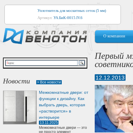
Уплотнитель для москитных сеток (5 мм)
Артикул:
УА.БиК-0015.IV.б
Уплотнитель для алюминиевых окон
О компании
Артикул:
1044
Уплотнитель для деревянных окон
Первый м
Артикул:
УМ.БиК-0062.IV.б
советник
Уплотнитель лоджиевый для (4, 5, 6 мм)
Артикул:
УА.БиК-0037.IV.б
12.12.2013
Новости
> Все новости
Уплотнитель для деревянных дверей
Межкомнатные двери: от
Артикул:
УК-10.4
функции к дизайну. Как
выбрать дверь, которая
«растворится» в
интерьере
13.11.2025
Межкомнатные двери — это
не просто элемент