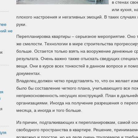
в стенах св
или кухня, 
плохого настроения и негативных эмоций. В таких случаях 
лее
руки.
ний не
Перепланировка квартиры – серьезное мероприятие. Оно т
же смелости. Технологии в мире строительства прогресси
больше. Остается только взять на вооружение денежные с
ак
результата. Очень важно также отыскать сведущих специал
вещи. Они в курсе всех тонкостей в данном вопросе и пом
документах.
Владелец должен четко представлять то, что он желает из
было бы составление четкого плана, учитывающего все по
ля
неприкосновенность несущих конструкций. План в дальне
и
организациями. Иногда на получение разрешения о перепл
ая
месяца, а иногда и того больше.
Из причин, подталкивающих к перепланировкам, самой осно
свободного пространства в квартире. Решение, принимаем
для
возможно и простое, но на деле очень трудоемкое и требу