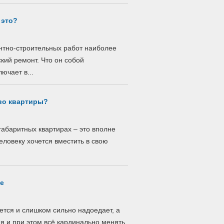
 это?
нтно-строительных работ наиболее
кий ремонт. Что он собой
ючает в...
во квартиры?
абаритных квартирах – это вполне
еловеку хочется вместить в свою
е
ется и слишком сильно надоедает, а
я и при этом всё кардинально менять