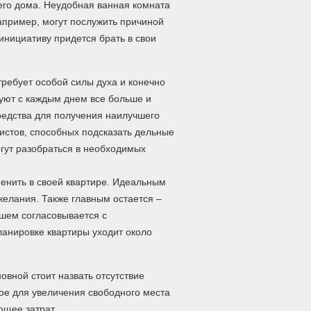
оего дома. Неудобная ванная комната
например, могут послужить причиной
инициативу придется брать в свои
ребует особой силы духа и конечно
руют с каждым днем все больше и
редства для получения наилучшего
истов, способных подсказать дельные
огут разобраться в необходимых
менить в своей квартире. Идеальным
желания. Также главным остается –
йшем согласовывается с
анировке квартиры уходит около
вной стоит назвать отсутствие
ое для увеличения свободного места
ющее затрат.