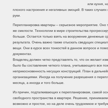
или кухня, 
плохого настроения и негативных эмоций. В таких случаях 
руки.
Перепланировка квартиры – серьезное мероприятие. Оно т
же смелости. Технологии в мире строительства прогресси
больше. Остается только взять на вооружение денежные с
результата. Очень важно также отыскать сведущих специал
вещи. Они в курсе всех тонкостей в данном вопросе и пом
документах.
Владелец должен четко представлять то, что он желает из
было бы составление четкого плана, учитывающего все по
неприкосновенность несущих конструкций. План в дальне
организациями. Иногда на получение разрешения о перепл
месяца, а иногда и того больше.
Из причин, подталкивающих к перепланировкам, самой осно
свободного пространства в квартире. Решение, принимаем
возможно и простое, но на деле очень трудоемкое и требу