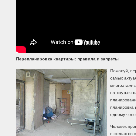
Перепланировка квартиры: правила и запреты
Пожалуй, пе
самых актуа
многоэтажны
наткнуться 
планировани
планировка 
одному челов
Человек про
в стенах св