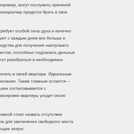
например, могут послужить причиной
инициативу придется брать в свои
ребует особой силы духа и конечно
руют с каждым днем все больше и
редства для получения наилучшего
истов, способных подсказать дельные
огут разобраться в необходимых
менить в своей квартире. Идеальным
желания. Также главным остается –
йшем согласовывается с
анировке квартиры уходит около
вной стоит назвать отсутствие
ое для увеличения свободного места
ющее затрат.