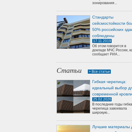
зонирования...
Стандарты
сейсмостойкости бо
50% российских зда
соблюдены
17.11.2019
Об этом говорится в
докладе МЧС России, к
сообщает РИА...
Статьи
> Все статьи
Гибкая черепица:
идеальный выбор д
современной кровл
25.02.2026
В последние годы гибк
черепица завоевала
широкую...
Лучшие материалы 