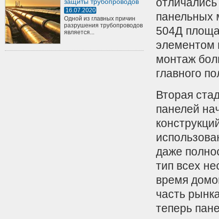
отличались
защиты трубопроводов
16.07.2020
панельных м
Одной из главных причин
разрушения трубопроводов
504Д площа
является...
элементом 
монтаж боль
главного по
Вторая ста
панелей на
конструкци
использова
даже полнос
тип всех не
время домо
часть рынк
теперь пан