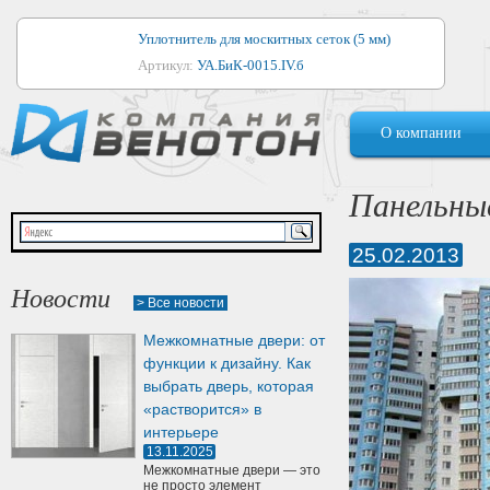
Уплотнитель для москитных сеток (5 мм)
Артикул:
УА.БиК-0015.IV.б
Уплотнитель для алюминиевых окон
О компании
Артикул:
1044
Уплотнитель для деревянных окон
Панельные
Артикул:
УМ.БиК-0062.IV.б
25.02.2013
Уплотнитель лоджиевый для (4, 5, 6 мм)
Артикул:
УА.БиК-0037.IV.б
Новости
> Все новости
Уплотнитель для деревянных дверей
Межкомнатные двери: от
Артикул:
УК-10.4
функции к дизайну. Как
выбрать дверь, которая
«растворится» в
интерьере
13.11.2025
Межкомнатные двери — это
не просто элемент