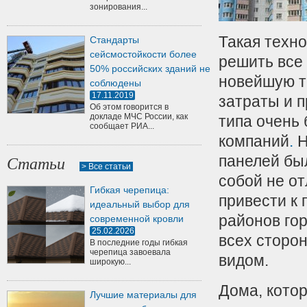
зонирования...
Такая техно
Стандарты
сейсмостойкости более
решить все
50% российских зданий не
новейшую т
соблюдены
17.11.2019
затраты и п
Об этом говорится в
докладе МЧС России, как
типа очень 
сообщает РИА...
компаний
.
Н
панелей бы
Статьи
> Все статьи
собой не от
Гибкая черепица:
привести к
идеальный выбор для
районов гор
современной кровли
25.02.2026
всех сторон
В последние годы гибкая
черепица завоевала
видом.
широкую...
Дома, котор
Лучшие материалы для