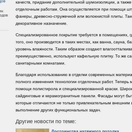
дов
качеств, придание дополнительной шумоизоляции, а также
отделочным работам. Она осуществляется при помощи шту
ин
одов
фанеры, древесно-стружечной или волокнистой плиты. Так
декоративное назначение.
Специализированное покрытие требуется в помещениях, г
того, оно производится в таких местах, как ванна, сауна, б
уровень влажности. Таким образом создают влагоотталкив
преимущественно, используют кафельную плитку. То же са
санитарными комнатами.
Благодаря использованию в отделки современных материа
полного изменения технологии отделочных работ. Теперь 
помощи полистирола и специализированной краски. Широ
сайдинговые и керамогранитные панели. Фасады могут быт
которые отличаются не только привлекательным внешним в
выполнение других функциональных задач.
Другие новости по теме:
Достоинства натяжного потолка