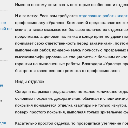
Именно поэтому стоит знать некоторые особенности отдел
Н а заметку: Если вам требуются
отделочные работы кварт
лее
профессионалу «Уралец». Компанией предоставляется ко
ний не
ключ», а также оказывается большое количество отдельных
предоплаты, а ценовая политика в конце приятно удивит к
понимает свою ответственность перед заказчиками, поэто
ак
выполнения работ, придерживаясь полностью прозрачных 
высококвалифицированные специалисты с большим опыто
гарантии на выполненные работы. Благодаря «Уралец» пр
быстрого и качественного ремонта от профессионалов.
Виды отделок
ля
и
Сегодня на рынке представлено не малое количество отде
основных покрытия: декоративная, обычная и специализир
ая
покрытия понимается отделка квартиры не только изнутри,
поверх простого покрытия, выполняя только зрительную ф
для
Касательно простой отделки, то проводиться утепление п