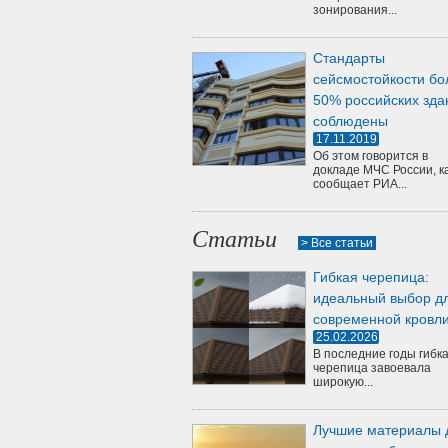
зонирования...
Стандарты
сейсмостойкости бо
50% российских зда
соблюдены
17.11.2019
Об этом говорится в
докладе МЧС России, к
сообщает РИА...
Статьи
> Все статьи
Гибкая черепица:
идеальный выбор д
современной кровл
25.02.2026
В последние годы гибк
черепица завоевала
широкую...
Лучшие материалы 