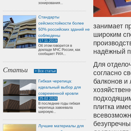
зонирования...
Стандарты
сейсмостойкости более
занимает пр
50% российских зданий не
широким сп
соблюдены
17.11.2019
производст
Об этом говорится в
докладе МЧС России, как
надёжный п
сообщает РИА...
Для отдело
Статьи
> Все статьи
согласно св
балконов и 
Гибкая черепица:
идеальный выбор для
хозяйствен
современной кровли
подходящим
25.02.2026
В последние годы гибкая
плитка имее
черепица завоевала
широкую...
всевозможн
безупречны
Лучшие материалы для