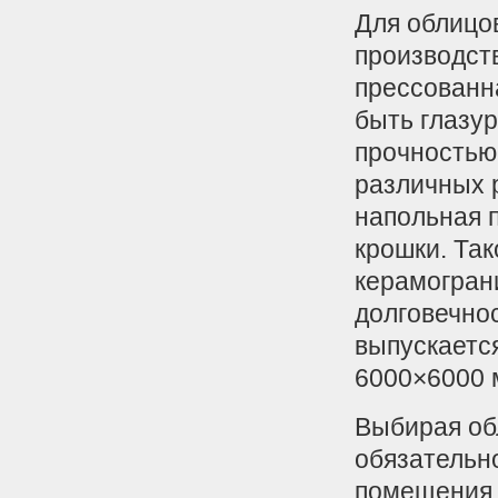
Для облицов
производст
прессованн
быть глазу
прочностью
различных 
напольная 
крошки. Та
керамограни
долговечнос
выпускаетс
6000×6000 м
Выбирая об
обязательн
помещения.