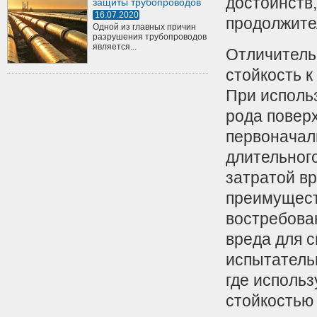
достоинств
защиты трубопроводов
16.07.2020
продолжите
Одной из главных причин
разрушения трубопроводов
является...
Отличитель
стойкость 
При исполь
рода поверх
первоначал
длительног
затратой в
преимущест
востребова
вреда для с
испытатель
где использ
стойкостью