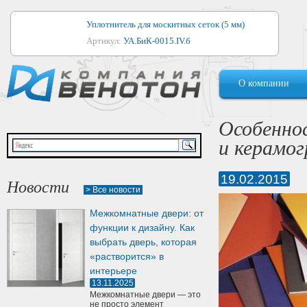
Уплотнитель для москитных сеток (5 мм)
Артикул:
УА.БиК-0015.IV.б
Уплотнитель для алюминиевых окон
О компании
Артикул:
1044
Уплотнитель для деревянных окон
Особенно
Артикул:
УМ.БиК-0062.IV.б
и керамо
Уплотнитель лоджиевый для (4, 5, 6 мм)
Артикул:
УА.БиК-0037.IV.б
19.02.2015
Новости
> Все новости
Уплотнитель для деревянных дверей
Межкомнатные двери: от
Артикул:
УК-10.4
функции к дизайну. Как
выбрать дверь, которая
«растворится» в
интерьере
13.11.2025
Межкомнатные двери — это
не просто элемент